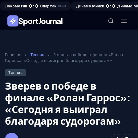
0 : 0
0 : 0
Локомотив
Спартак
Динамо Минск
Динамо М
19:30
SportJournal
Главная
/
Теннис
/
Зверев о победе в финале «Ролан
Гаррос»: «Сегодня я выиграл благодаря судорогам»
Теннис
Зверев о победе в
финале «Ролан Гаррос»:
«Сегодня я выиграл
благодаря судорогам»