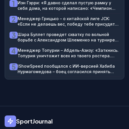
1
Иэн Гэрри: «Я давно сделал пустую рамку у
себя дома, на которой написано: «Чемпион
UFC. Скоро»
2
Менеджер Грицько – о китайской лиге JCK:
«Если не делаешь вес, победу тебе присудят
только в случае досрочного завершения. Даже
3
Шара Буллет проведет схватку по вольной
если три раунда избивал соперника, но не
борьбе с Александром Шлеменко на турнире
финишировал, это поражение»
RAF в Москве
4
Менеджер Топурии – Абдель-Азизу: «Заткнись.
Топурия уничтожит всех из твоего ростера.
Илия отлупил бы Гейджи, если бы снова с ним
5
IShowSpeed пообщался с ИИ-версией Хабиба
дрался»
Нурмагомедова – боец согласился принять
брата блогера на 2-3 года в Дагестане
SportJournal