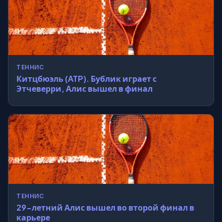
ТЕННИС
Китцбюэль (ATP). Бублик играет с
Этчеверри, Алис вышел в финал
ТЕННИС
29-летний Алис вышел во второй финал в
карьере