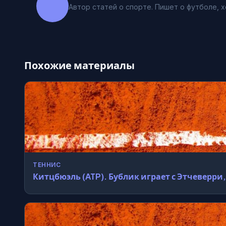
Автор статей о спорте. Пишет о футболе, х
Похожие материалы
ТЕННИС
Китцбюэль (ATP). Бублик играет с Этчеверри