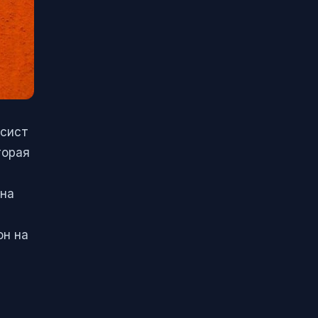
исист
торая
а
 на
он на