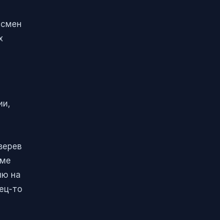
тсмен
х
ии,
верев
име
ию на
ец-то