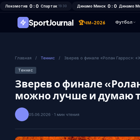
0 : 0
0 : 0
Локомотив
Спартак
Динамо Минск
Динамо М
19:30
SportJournal
🏆
Футбол
ЧМ-2026
Главная
/
Теннис
/
Зверев о финале «Ролан Гаррос»: «
Теннис
Зверев о финале «Ролан
можно лучше и думаю т
05.06.2026 · 1 мин чтения