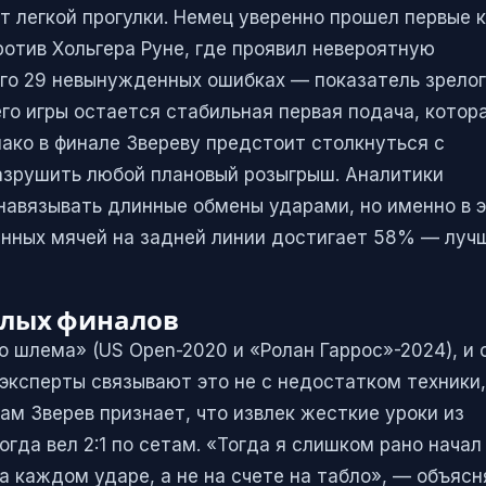
т легкой прогулки. Немец уверенно прошел первые к
ротив Хольгера Руне, где проявил невероятную
его 29 невынужденных ошибках — показатель зрелог
го игры остается стабильная первая подача, котора
ако в финале Звереву предстоит столкнуться с
азрушить любой плановый розыгрыш. Аналитики
навязывать длинные обмены ударами, но именно в 
анных мячей на задней линии достигает 58% — луч
шлых финалов
 шлема» (US Open-2020 и «Ролан Гаррос»-2024), и 
 эксперты связывают это не с недостатком техники,
 Зверев признает, что извлек жесткие уроки из
гда вел 2:1 по сетам. «Тогда я слишком рано начал
а каждом ударе, а не на счете на табло», — объясн