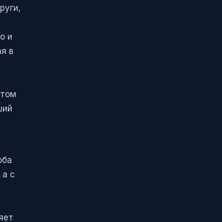
руги,
о и
я в
этом
ший
оба
 а с
яет