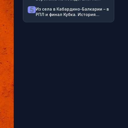
поездки
5
Из села в Кабардино-Балкарии – в
РПЛ и финал Кубка. История
Инала Танашева