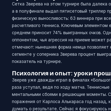
Сетка Зверева на этом турнире была далека о
а в полуфинале выдал пятисетовый триллер п
физическую выносливость: 63 виннера при вс
расчетливого тенниса. Ключевым элементом е
среднем приносит 74% выигранных очков. Одн
оппонентом, чья агрессия на приеме может р
отмечают: нынешняя форма немца позволяет 
сегменте у соперника Зверева процент выигр
показатель на турнире.
Психология и опыт: уроки про
Зверев уже дважды играл в финалах «Большого
раза уступал, ведя по ходу матча. Теннисные
ментальными сбоями в решающие моменты. Сам
поражения от Карлоса Алькараса год назад, ко
думать о результате. Сейчас я фокусируюсь н