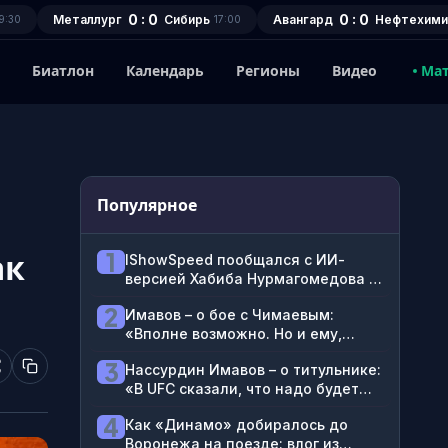
0 : 0
0 : 0
Металлург
Сибирь
Авангард
Нефтехими
9:30
17:00
1
Биатлон
Календарь
Регионы
Видео
Ма
Популярное
ак
1
IShowSpeed пообщался с ИИ-
версией Хабиба Нурмагомедова –
боец согласился принять брата
2
Имавов – о бое с Чимаевым:
блогера на 2-3 года в Дагестане
«Вполне возможно. Но и ему,
наверное, звонки идут, и мне: «Не
3
Нассурдин Имавов – о титульнике:
надо между собой драться»
«В UFC сказали, что надо будет
подождать. Но после боя
4
Как «Динамо» добиралось до
Чимаева и Стрикленда
Воронежа на поезде: влог из
гарантирован бой за пояс»