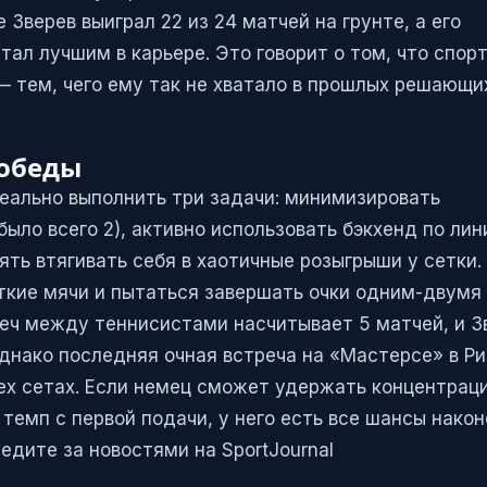
Зверев выиграл 22 из 24 матчей на грунте, а его
тал лучшим в карьере. Это говорит о том, что спор
×
 тем, чего ему так не хватало в прошлых решающи
победы
еально выполнить три задачи: минимизировать
Не пропустите голы!
ыло всего 2), активно использовать бэкхенд по лин
Подпишитесь на уведомления и получайте
ять втягивать себя в хаотичные розыгрыши у сетки.
мгновенные оповещения о голах, начале
откие мячи и пытаться завершать очки одним-двумя
матчей и важных новостях.
реч между теннисистами насчитывает 5 матчей, и З
 Однако последняя очная встреча на «Мастерсе» в Р
Включить уведомления
ех сетах. Если немец сможет удержать концентрац
 темп с первой подачи, у него есть все шансы након
Позже
едите за новостями на SportJournal