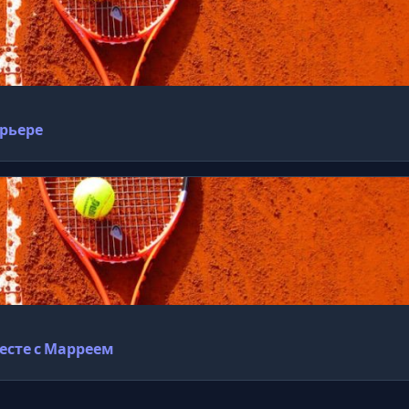
арьере
есте с Марреем