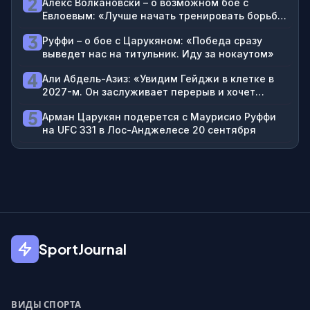
2
Алекс Волкановски – о возможном бое с
Евлоевым: «Лучше начать тренировать борьбу
как можно раньше»
3
Руффи – о бое с Царукяном: «Победа сразу
выведет нас на титульник. Иду за нокаутом»
4
Али Абдель-Азиз: «Увидим Гейджи в клетке в
2027-м. Он заслуживает перерыв и хочет
выйти на очень, очень большой бой»
5
Арман Царукян подерется с Маурисио Руффи
на UFC 331 в Лос-Анджелесе 20 сентября
SportJournal
ВИДЫ СПОРТА