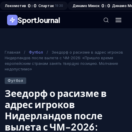
0 : 0
0 : 0
Локомотив
Спартак
Динамо Минск
Динамо М
19:30
SportJournal
Главная
/
Футбол
/
Зеедорф о расизме в адрес игроков
Нидерландов после вылета с ЧМ-2026: «Пришло время
европейским странам занять твердую позицию. Молчание
недопустимо»
Футбол
Зеедорф о расизме в
адрес игроков
Нидерландов после
вылета с ЧМ-2026: