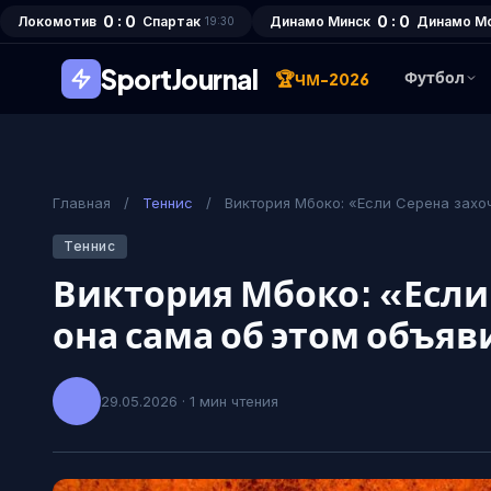
0 : 0
0 : 0
Локомотив
Спартак
Динамо Минск
Динамо М
19:30
SportJournal
🏆
Футбол
ЧМ-2026
Главная
/
Теннис
/
Виктория Мбоко: «Если Серена захоч
Теннис
Виктория Мбоко: «Если 
она сама об этом объяв
29.05.2026 · 1 мин чтения