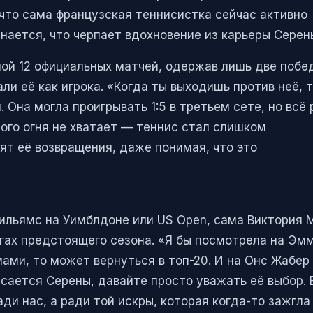
что сама французская теннисистка сейчас активно
нается, что черпает вдохновение из карьеры Серен
ной 12 официальных матчей, одержав лишь две побе
ли её как игрока. «Когда ты выходишь против неё, 
Она могла проигрывать 1:5 в третьем сете, но всё 
того огня не хватает — теннис стал слишком
ят её возвращения, даже понимая, что это
Уильямс на Уимблдоне или US Open, сама Виктория 
гах предстоящего сезона. «Я бы посмотрела на Эм
ами, то может вернуться в топ-20. И на Онс Жабер
асается Серены, давайте просто уважать её выбор. 
ади нас, а ради той искры, которая когда-то зажгла