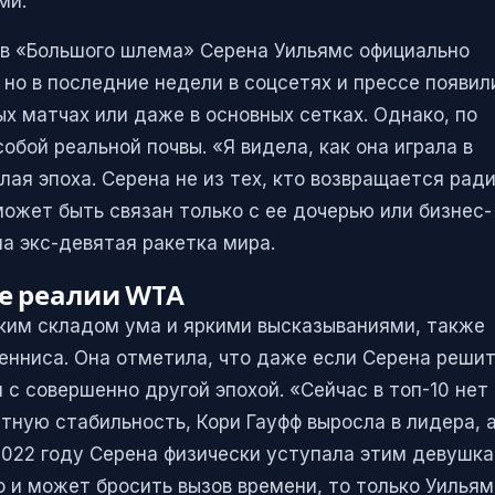
ми.
ов «Большого шлема» Серена Уильямс официально
но в последние недели в соцсетях и прессе появил
х матчах или даже в основных сетках. Однако, по
обой реальной почвы. «Я видела, как она играла в
лая эпоха. Серена не из тех, кто возвращается рад
может быть связан только с ее дочерью или бизнес-
а экс-девятая ракетка мира.
е реалии WTA
ским складом ума и яркими высказываниями, также
енниса. Она отметила, что даже если Серена реши
 с совершенно другой эпохой. «Сейчас в топ-10 нет
тную стабильность, Кори Гауфф выросла в лидера, 
2022 году Серена физически уступала этим девушка
то и может бросить вызов времени, то только Уильям