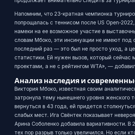
продолжает внимательно следить за турнира
Напомним, что 23-кратная чемпионка турнир
попрощалась с теннисом после US Open-2022, 
намеки на ее возможное участие в выставочны
словам Мбоко, эти инсинуации не имеют под с
последний раз — это был не просто уход, а це
статистики. Ей нужен вызов, который сейчас 
проектами, а не с рейтингом WTA», — добавил
Анализ наследия и современны
Виктория Мбоко, известная своим аналитиче
затронула тему нынешнего уровня женского т
вернуться в 43 года, ей придется столкнуться
слабых мест. Ига Свёнтек показывает невероя
Арина Соболенко добавила вариативности. В 
тех пор разрыв только увеличился. Но если к