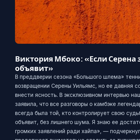
Виктория Мбоко: «Если Серена з
объявит»
В преддверии сезона «Большого шлема» тенн
возвращении Серены Уильямс, но ее давняя с
внести ясность. В эксклюзивном интервью н
заявила, что все разговоры о камбэке легенд
всегда была той, кто контролирует свою судьб
объявит, без лишнего шума. Я знаю ее достат
громких заявлений ради хайпа», — подчеркнул