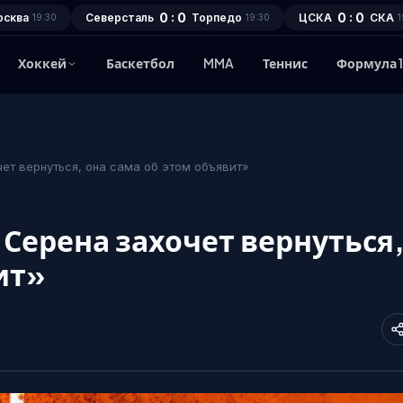
0 : 0
0 : 0
осква
Северсталь
Торпедо
ЦСКА
СКА
19:30
19:30
1
Хоккей
Баскетбол
MMA
Теннис
Формула 
ет вернуться, она сама об этом объявит»
Серена захочет вернуться
ит»