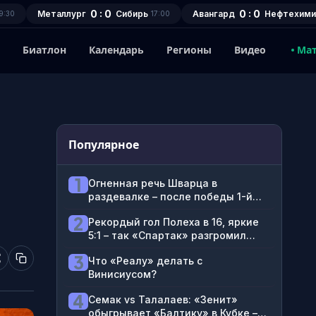
0 : 0
0 : 0
Металлург
Сибирь
Авангард
Нефтехими
9:30
17:00
1
Биатлон
Календарь
Регионы
Видео
Ма
Популярное
,
1
Огненная речь Шварца в
раздевалке – после победы 1-й
победы с «Динамо»
2
Рекордый гол Полеха в 16, яркие
5:1 – так «Спартак» разгромил
«Оренбург»
3
Что «Реалу» делать с
Винисиусом?
4
Семак vs Талалаев: «Зенит»
обыгрывает «Балтику» в Кубке –