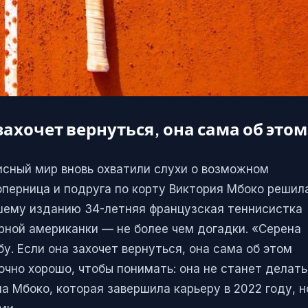
ахочет вернуться, она сама об этом
исный мир вновь охватили слухи о возможном
оперница и подруга по корту Виктория Мбоко решил
ашему изданию 34-летняя французская теннисистка
арной американки — не более чем догадки. «Серена
у. Если она захочет вернуться, она сама об этом
очно хорошо, чтобы понимать: она не станет делать
а Мбоко, которая завершила карьеру в 2022 году, н