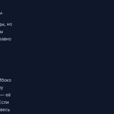
ы.
ды, но
ты
равно
Мбоко
му
 — её
Если
 весь