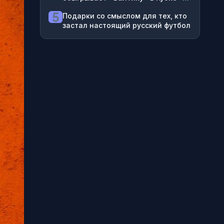
1:0, смотрим прямой эфир «Матч
5
Подарки со смыслом для тех, кто
ТВ» на ВидеоСпортсе’‘
застал настоящий русский футбол