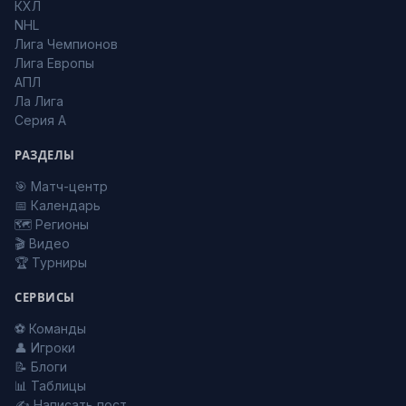
КХЛ
NHL
Лига Чемпионов
Лига Европы
АПЛ
Ла Лига
Серия А
РАЗДЕЛЫ
🎯 Матч-центр
📅 Календарь
🗺️ Регионы
🎬 Видео
🏆 Турниры
СЕРВИСЫ
⚽ Команды
👤 Игроки
📝 Блоги
📊 Таблицы
✍️ Написать пост