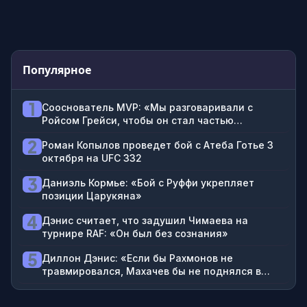
Популярное
1
Сооснователь MVP: «Мы разговаривали с
Ройсом Грейси, чтобы он стал частью
тренировочного процесса Джейка Пола по
2
Роман Копылов проведет бой с Атеба Готье 3
джиу-джитсу»
октября на UFC 332
3
Даниэль Кормье: «Бой с Руффи укрепляет
позиции Царукяна»
4
Дэнис считает, что задушил Чимаева на
турнире RAF: «Он был без сознания»
5
Диллон Дэнис: «Если бы Рахмонов не
травмировался, Махачев бы не поднялся в
весе, Гейджи не стал бы чемпионом, Топурия,
возможно, не получил бы второй пояс»