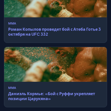
MMA
Роман Копылов проведет бой с Атеба Готье 3
октября на UFC 332
MMA
Даниэль Кормье: «Бой с Руффи укрепляет
позиции Царукяна»