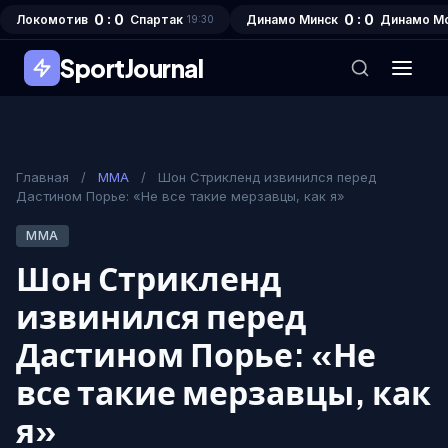
0 : 0
0 : 0
Локомотив
Спартак
Динамо Минск
Динамо М
19:30
SportJournal
Главная
/
MMA
/
Шон Стрикленд извинился перед
Дастином Порье: «Не все такие мерзавцы, как я»
MMA
Шон Стрикленд
извинился перед
Дастином Порье: «Не
все такие мерзавцы, как
я»