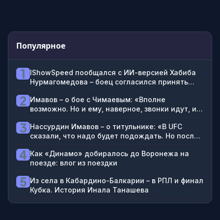
Популярное
1
IShowSpeed пообщался с ИИ-версией Хабиба
Нурмагомедова – боец согласился принять
брата блогера на 2-3 года в Дагестане
2
Имавов – о бое с Чимаевым: «Вполне
возможно. Но и ему, наверное, звонки идут, и
мне: «Не надо между собой драться»
3
Нассурдин Имавов – о титульнике: «В UFC
сказали, что надо будет подождать. Но после
боя Чимаева и Стрикленда гарантирован бой
4
Как «Динамо» добиралось до Воронежа на
за пояс»
поезде: влог из поездки
5
Из села в Кабардино-Балкарии – в РПЛ и финал
Кубка. История Инала Танашева