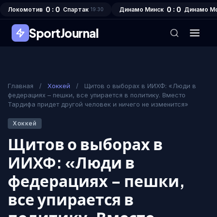
0 : 0
0 : 0
Локомотив
Спартак
Динамо Минск
Динамо М
19:30
SportJournal
Главная
/
Хоккей
/
Щитов о выборах в ИИХФ: «Люди в
федерациях – пешки, все упирается в политику. Вместо
Тардифа придет другой человек и ничего не изменится»
Хоккей
Щитов о выборах в
ИИХФ: «Люди в
федерациях – пешки,
все упирается в