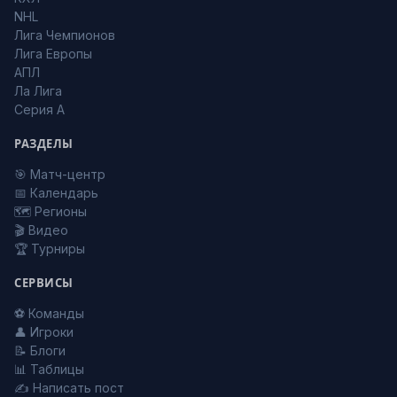
NHL
Лига Чемпионов
Лига Европы
АПЛ
Ла Лига
Серия А
РАЗДЕЛЫ
🎯 Матч-центр
📅 Календарь
🗺️ Регионы
🎬 Видео
🏆 Турниры
СЕРВИСЫ
⚽ Команды
👤 Игроки
📝 Блоги
📊 Таблицы
✍️ Написать пост