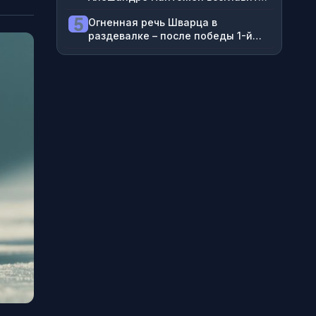
UFC 331 в Лос-Анджелесе 20
5
Огненная речь Шварца в
сентбяря
раздевалке – после победы 1-й
победы с «Динамо»