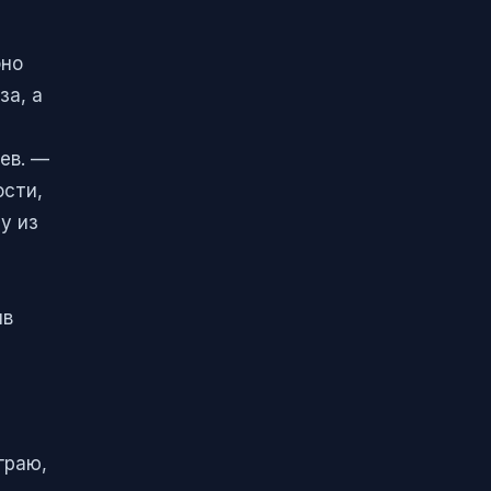
бно
за, а
ев. —
ости,
у из
ив
граю,