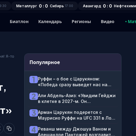
0 : 0
0 : 0
Металлург
Сибирь
Авангард
Нефтехими
9:30
17:00
1
Биатлон
Календарь
Регионы
Видео
Ма
я! Я-то
Популярное
1
Руффи – о бое с Царукяном:
т,
«Победа сразу выведет нас на
титульник. Иду за нокаутом»
2
Али Абдель-Азиз: «Увидим Гейджи
в клетке в 2027-м. Он
ат»
заслуживает перерыв и хочет
3
Арман Царукян подерется с
выйти на очень, очень большой
Маурисио Руффи на UFC 331 в Лос-
бой»
Анджелесе 20 сентября
4
Реванш между Джошуа Ваном и
Алешандре Пантожей возглавит