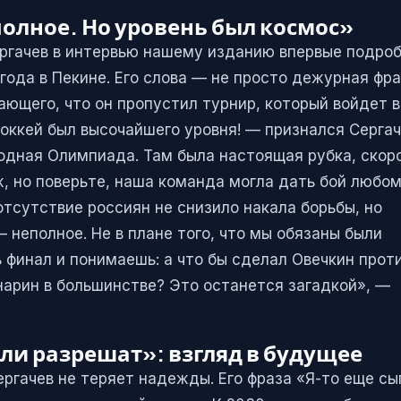
полное. Но уровень был космос»
ргачев в интервью нашему изданию впервые подро
года в Пекине. Его слова — не просто дежурная фра
ающего, что он пропустил турнир, который войдет в
Хоккей был высочайшего уровня! — признался Сергач
ходная Олимпиада. Там была настоящая рубка, скор
, но поверьте, наша команда могла дать бой любом
 отсутствие россиян не снизило накала борьбы, но
 неполное. Не в плане того, что мы обязаны были
ь финал и понимаешь: а что бы сделал Овечкин прот
нарин в большинстве? Это останется загадкой», —
сли разрешат»: взгляд в будущее
ргачев не теряет надежды. Его фраза «Я-то еще сы