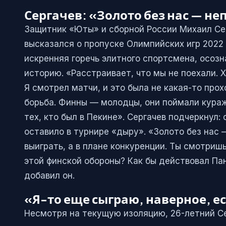
Сергачев: «Золото без нас — не
Защитник «Юты» и сборной России Михаил Се
высказался о пропуске Олимпийских игр 2022 
искренняя горечь элитного спортсмена, осозн
историю. «Расстраивает, что мы не поехали. 
Я смотрел матчи, и это была не какая-то про
борьба. Финны — молодцы, они поймали кураж
тех, кто был в Пекине». Сергачев подчеркнул:
оставило в турнире «дыру». «Золото без нас —
выиграть, а в плане конкуренции. Ты смотриш
этой финской обороны? Как бы действовал Па
добавил он.
«Я-то еще сыграю, наверное, е
Несмотря на текущую изоляцию, 26-летний Се