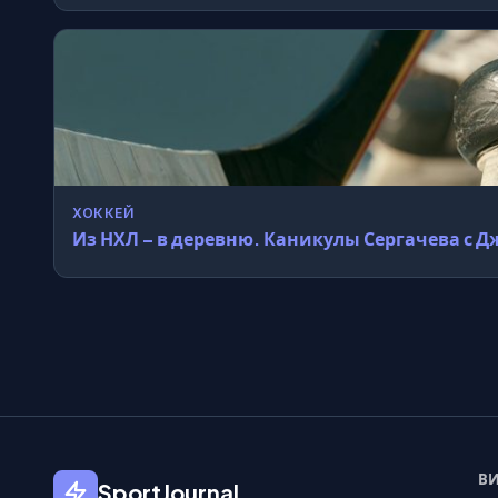
ХОККЕЙ
Из НХЛ – в деревню. Каникулы Сергачева 
ВИ
SportJournal