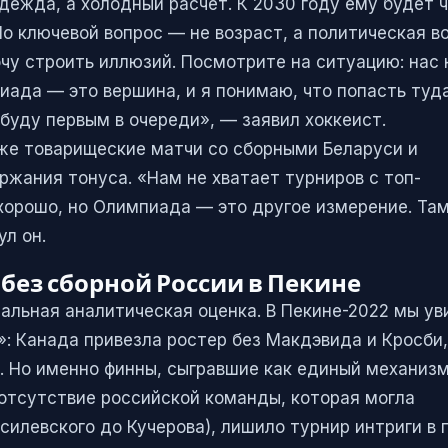
дежда, а холодный расчет. К 2030 году ему будет 
Но ключевой вопрос — не возраст, а политическая во
хочу строить иллюзий. Посмотрите на ситуацию: нас 
иада — это вершина, и я понимаю, что попасть туд
 буду первым в очереди», — заявил хоккеист.
аже товарищеские матчи со сборными Беларуси и
ржания тонуса. «Нам не хватает турниров с топ-
 хорошо, но Олимпиада — это другое измерение. Та
л он.
 без сборной России в Пекине
еальная аналитическая оценка. В Пекине-2022 мы у
»: Канада привезла ростер без Макдэвида и Кросби
 Но именно финны, сыгравшие как единый механизм
 отсутствие российской команды, которая могла
силевского до Кучерова), лишило турнир интриги в 