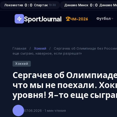
0 : 0
0 : 0
Локомотив
Спартак
Динамо Минск
Динамо М
19:30
SportJournal
🏆
Футбол
ЧМ-2026
Главная
/
Хоккей
/
Сергачев об Олимпиаде без России:
еще сыграю, наверное, если разрешат»
Хоккей
Сергачев об Олимпиаде 
что мы не поехали. Хо
уровня! Я-то еще сыгра
07.06.2026 · 1 мин чтения