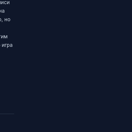
писи
на
, но
тим
 игра