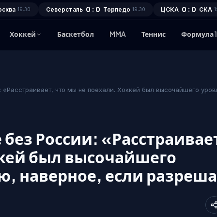
0 : 0
0 : 0
осква
Северсталь
Торпедо
ЦСКА
СКА
19:30
19:30
1
Хоккей
Баскетбол
MMA
Теннис
Формула 
 «Расстраивает, что мы не поехали. Хоккей был высочайшего уровн
без России: «Расстраивае
ккей был высочайшего
ю, наверное, если разреш