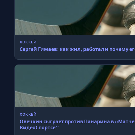
ХОККЕЙ
Сергей Гимаев: как жил, работал и почему е
ХОККЕЙ
Овечкин сыграет против Панарина в «Матче 
ВидеоСпортсе’’