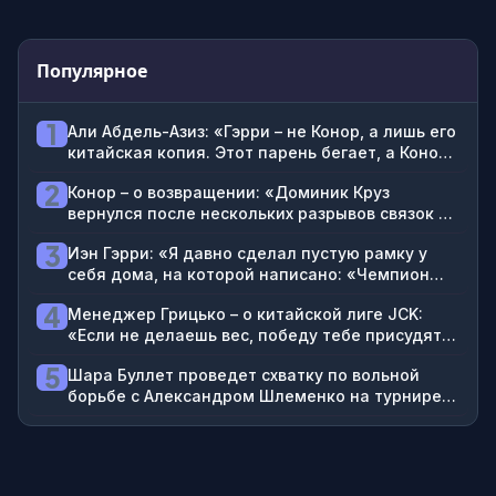
Популярное
1
Али Абдель-Азиз: «Гэрри – не Конор, а лишь его
китайская копия. Этот парень бегает, а Конор
дрался»
2
Конор – о возвращении: «Доминик Круз
вернулся после нескольких разрывов связок и
снова завоевал титул»
3
Иэн Гэрри: «Я давно сделал пустую рамку у
себя дома, на которой написано: «Чемпион
UFC. Скоро»
4
Менеджер Грицько – о китайской лиге JCK:
«Если не делаешь вес, победу тебе присудят
только в случае досрочного завершения. Даже
5
Шара Буллет проведет схватку по вольной
если три раунда избивал соперника, но не
борьбе с Александром Шлеменко на турнире
финишировал, это поражение»
RAF в Москве