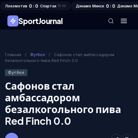
0 : 0
0 : 0
Локомотив
Спартак
Динамо Минск
Динамо М
19:30
SportJournal
Главная
/
Футбол
/
Сафонов стал амбассадором
безалкогольного пива Red Finch 0.0
Футбол
Сафонов стал
амбассадором
безалкогольного пива
Red Finch 0.0