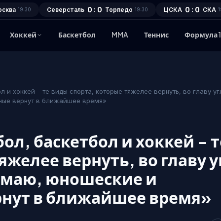
0 : 0
0 : 0
осква
Северсталь
Торпедо
ЦСКА
СКА
19:30
19:30
1
Хоккей
Баскетбол
MMA
Теннис
Формула 
л и хоккей – те виды спорта, которые тяжелее вернуть, во главу уг
ные вернут в ближайшее время»
ол, баскетбол и хоккей – т
яжелее вернуть, во главу у
умаю, юношеские и
рнут в ближайшее время»