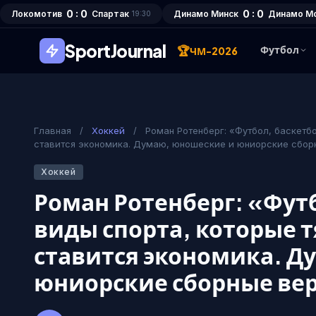
0 : 0
0 : 0
Локомотив
Спартак
Динамо Минск
Динамо М
19:30
SportJournal
🏆
Футбол
ЧМ-2026
Главная
/
Хоккей
/
Роман Ротенберг: «Футбол, баскетбо
ставится экономика. Думаю, юношеские и юниорские сбор
Хоккей
Роман Ротенберг: «Футб
виды спорта, которые т
ставится экономика. Д
юниорские сборные ве