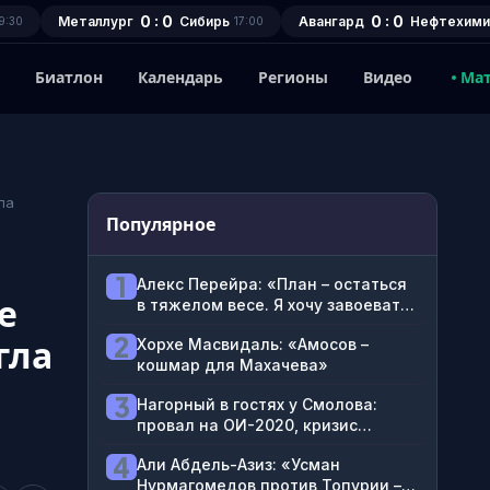
0 : 0
0 : 0
Металлург
Сибирь
Авангард
Нефтехими
9:30
17:00
1
Биатлон
Календарь
Регионы
Видео
Ма
ла
Популярное
1
Алекс Перейра: «План – остаться
е
в тяжелом весе. Я хочу завоевать
этот пояс»
2
гла
Хорхе Масвидаль: «Амосов –
кошмар для Махачева»
3
Нагорный в гостях у Смолова:
провал на ОИ-2020, кризис
блогерства, ненависть к
4
Али Абдель-Азиз: «Усман
футболистам
Нурмагомедов против Топурии –