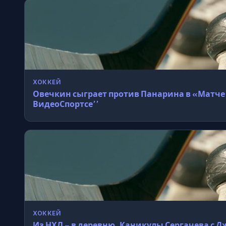
ХОККЕЙ
Овечкин сыграет против Панарина в «Матче 
ВидеоСпортсе’’
ХОККЕЙ
Из НХЛ – в деревню. Каникулы Сергачева 