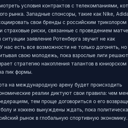
смотреть условия контрактов с телекомпаниями, ко
о рынка. Западные спонсоры, такие как Nike, Adid
ссоциировать свои бренды с российским триколором
 и страховые риски, связанные с проведением матче
й ситуации заявление Ротенберга звучит не как
У нас есть все возможности не только догонять, но
итывая свою молодежь, пока взрослые лиги решаю
ирает стратегию накопления талантов в юниорском
на пик формы.
орта на международную арену будет происходить
кономические реалии диктуют свои правила: чем ме
едерациям, тем проще договориться о его возвращ
тболу и хоккею вынуждены ждать, пока политическ
сийский рынок в глобальную спортивную экономику.