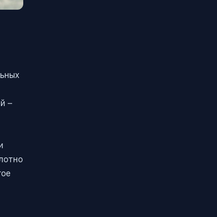
льных
й –
и
лотно
гое