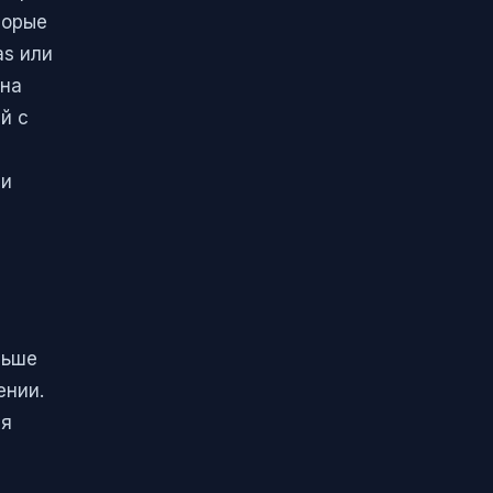
торые
as или
 на
й с
 и
т
ньше
ении.
ая