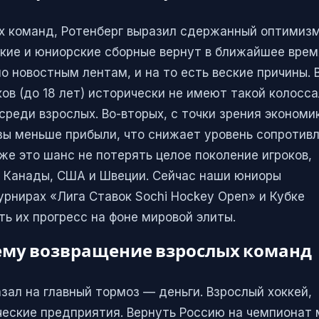
х команд, Ротенберг выразил сдержанный оптимизм
кие и юниорские сборные вернут в ближайшее время
о новостным лентам, и на то есть веские причины. 
в (до 18 лет) исторически не имеют такой колосс
среди взрослых. Во-вторых, с точки зрения экономи
зы меньше прибыли, что снижает уровень сопротив
же это шанс не потерять целое поколение игроков,
з Канады, США и Швеции. Сейчас наши юниоры
урнирах «Лига Ставок Sochi Hockey Open» и Кубке
ть их прогресс на фоне мировой элиты.
ему возвращение взрослых команд
зал на главный тормоз — деньги. Взрослый хоккей,
ческие предприятия. Вернуть Россию на чемпионат