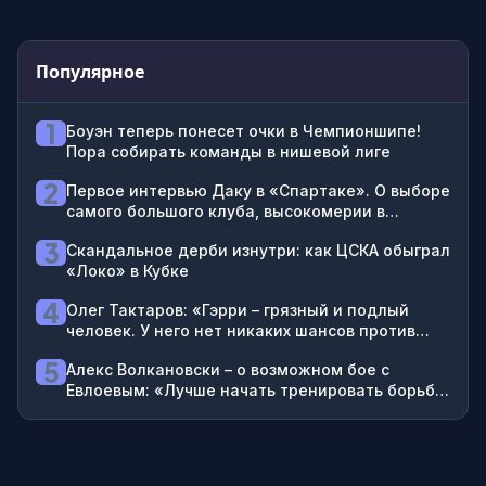
Популярное
1
Боуэн теперь понесет очки в Чемпионшипе!
Пора собирать команды в нишевой лиге
2
Первое интервью Даку в «Спартаке». О выборе
самого большого клуба, высокомерии в
«Рубине», Златане и Тотти
3
Скандальное дерби изнутри: как ЦСКА обыграл
«Локо» в Кубке
4
Олег Тактаров: «Гэрри – грязный и подлый
человек. У него нет никаких шансов против
Махачева»
5
Алекс Волкановски – о возможном бое с
Евлоевым: «Лучше начать тренировать борьбу
как можно раньше»