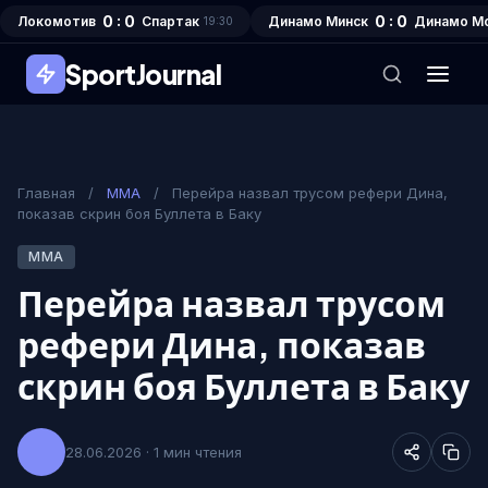
0 : 0
0 : 0
Локомотив
Спартак
Динамо Минск
Динамо М
19:30
SportJournal
Главная
/
MMA
/
Перейра назвал трусом рефери Дина,
показав скрин боя Буллета в Баку
MMA
Перейра назвал трусом
рефери Дина, показав
скрин боя Буллета в Баку
28.06.2026 · 1 мин чтения