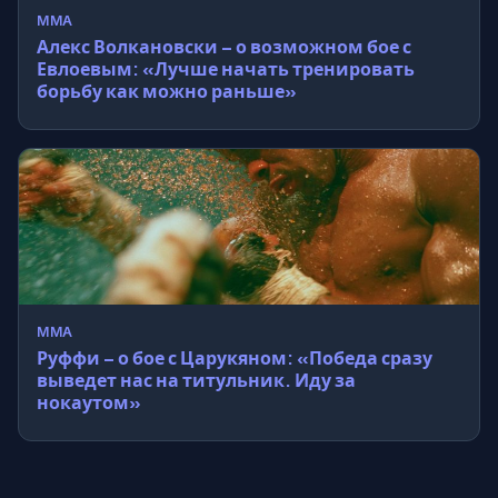
MMA
Алекс Волкановски – о возможном бое с
Евлоевым: «Лучше начать тренировать
борьбу как можно раньше»
MMA
Руффи – о бое с Царукяном: «Победа сразу
выведет нас на титульник. Иду за
нокаутом»