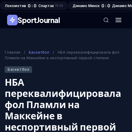
0 : 0
0 : 0
Локомотив
Спартак
Динамо Минск
Динамо М
19:30
SportJournal
Главная
/
Баскетбол
/
НБА переквалифицировала фол
Пламли на Маккейне в неспортивный первой степени
Баскетбол
НБА
переквалифицировала
фол Пламли на
Маккейне в
неспортивный первой