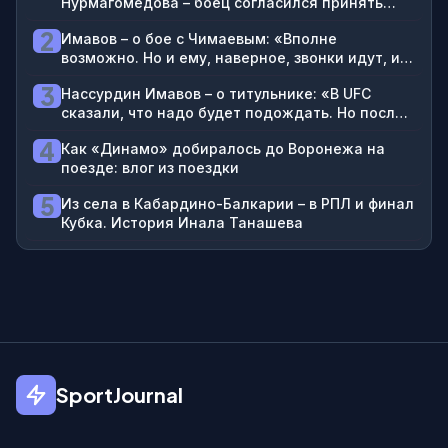
Нурмагомедова – боец согласился принять
брата блогера на 2-3 года в Дагестане
2
Имавов – о бое с Чимаевым: «Вполне
возможно. Но и ему, наверное, звонки идут, и
мне: «Не надо между собой драться»
3
Нассурдин Имавов – о титульнике: «В UFC
сказали, что надо будет подождать. Но после
боя Чимаева и Стрикленда гарантирован бой
4
Как «Динамо» добиралось до Воронежа на
за пояс»
поезде: влог из поездки
5
Из села в Кабардино-Балкарии – в РПЛ и финал
Кубка. История Инала Танашева
SportJournal