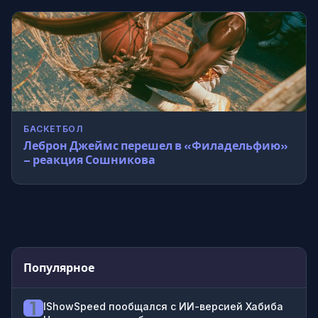
БАСКЕТБОЛ
Леброн Джеймс перешел в «Филадельфию»
– реакция Сошникова
Популярное
1
IShowSpeed пообщался с ИИ-версией Хабиба