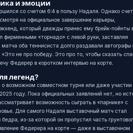
тика и эмоции
ршился со счетом 6:4 в пользу Надаля. Однако счет
смотря на официальное завершение карьеры,
кхенд, который дважды принес ему брейк-пойнты 
ал фирменными «торнадо» с левой руки, заставляя
 матча оба теннисиста долго раздавали автографы 
«Это не про победу. Это про то, чтобы сказать сп
ечу Федерер в коротком интервью на корте.
ля легенд?
и о возможном совместном турне или даже участии
2025 году. Пока официальных заявлений нет, но ист
ассматривает возможность сыграть в «парнике» с
овье. Для самого Надаля выставочный матч стал
бедра, из-за которой он пропустил часть грунтово
оявление Федерера на корте — даже в выставочном