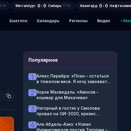
0 : 0
0 : 0
Металлург
Сибирь
Авангард
Нефтехими
9:30
17:00
1
Биатлон
Календарь
Регионы
Видео
Ма
Популярное
1
Алекс Перейра: «План – остаться
в тяжелом весе. Я хочу завоевать
этот пояс»
2
Хорхе Масвидаль: «Амосов –
кошмар для Махачева»
3
Нагорный в гостях у Смолова:
провал на ОИ-2020, кризис
блогерства, ненависть к
4
Али Абдель-Азиз: «Усман
футболистам
Нурмагомедов против Топурии –