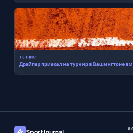
ТЕННИС
Дрэйпер приехал на турнир в Вашингтоне вм
ВИ
SportJournal