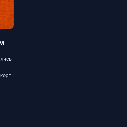
ом
ались
корт,