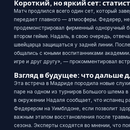
Короткий, но яркий сет: статис
Матч продлился всего один сет, который заве
передает главного — атмосферы. Федерер, не
продемонстрировал фирменный одноручный бэ
втором гейме. Надаль, в свою очередь, отвеч
швейцарца защищаться у задней линии. После
общались с юными воспитанниками академии. 
игре и друг другу», — прокомментировал встр
Взгляд в будущее: что дальше д
Эта встреча в Мадриде породила новые слух
паре на одном из турниров Большого шлема в 
в окружении Надаля сообщает, что испанец р
Федерером на Уимблдоне, если позволит здор
важным этапом восстановления после травмы 
сезона. Эксперты сходятся во мнении, что п