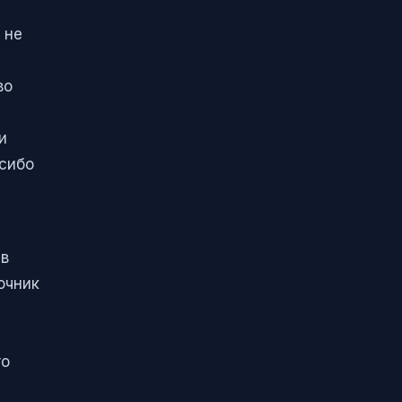
 не
во
и
асибо
 в
очник
го