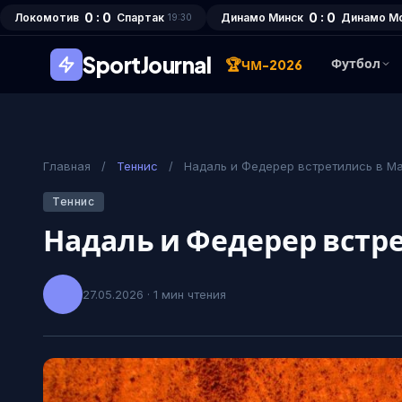
0 : 0
0 : 0
Локомотив
Спартак
Динамо Минск
Динамо М
19:30
SportJournal
🏆
Футбол
ЧМ-2026
Главная
/
Теннис
/
Надаль и Федерер встретились в М
Теннис
Надаль и Федерер встр
27.05.2026 · 1 мин чтения