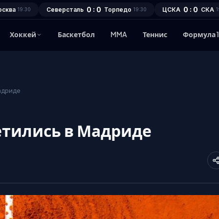
0 : 0
0 : 0
осква
Северсталь
Торпедо
ЦСКА
СКА
19:30
19:30
1
Хоккей
Баскетбол
MMA
Теннис
Формула 
адриде
етились в Мадриде