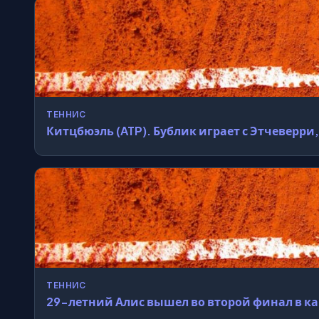
ТЕННИС
Китцбюэль (ATP). Бублик играет с Этчеверри
ТЕННИС
29-летний Алис вышел во второй финал в к