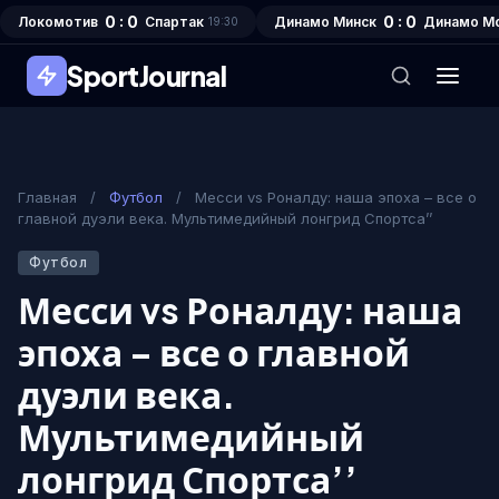
0 : 0
0 : 0
Локомотив
Спартак
Динамо Минск
Динамо М
19:30
SportJournal
Главная
/
Футбол
/
Месси vs Роналду: наша эпоха – все о
главной дуэли века. Мультимедийный лонгрид Спортса’’
Футбол
Месси vs Роналду: наша
эпоха – все о главной
дуэли века.
Мультимедийный
лонгрид Спортса’’