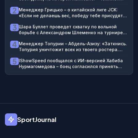
UFC. Скоро»
2
Менеджер Грицько – о китайской лиге JCK:
«Если не делаешь вес, победу тебе присудят
только в случае досрочного завершения. Даже
3
Шара Буллет проведет схватку по вольной
если три раунда избивал соперника, но не
борьбе с Александром Шлеменко на турнире
финишировал, это поражение»
RAF в Москве
4
Менеджер Топурии – Абдель-Азизу: «Заткнись.
Топурия уничтожит всех из твоего ростера.
Илия отлупил бы Гейджи, если бы снова с ним
5
IShowSpeed пообщался с ИИ-версией Хабиба
дрался»
Нурмагомедова – боец согласился принять
брата блогера на 2-3 года в Дагестане
SportJournal