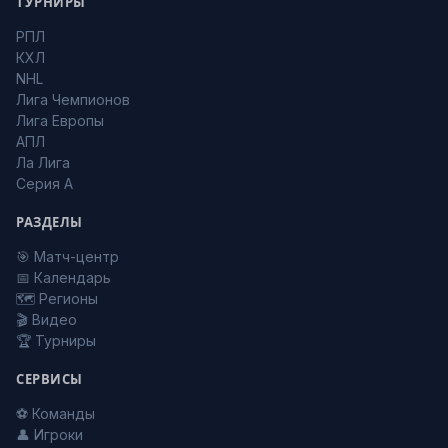
ТУРНИРЫ
РПЛ
КХЛ
NHL
Лига Чемпионов
Лига Европы
АПЛ
Ла Лига
Серия А
РАЗДЕЛЫ
🎯 Матч-центр
📅 Календарь
🗺️ Регионы
🎬 Видео
🏆 Турниры
СЕРВИСЫ
⚽ Команды
👤 Игроки