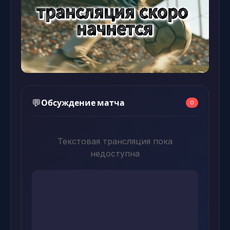
Обсуждение матча
💬
0
Текстовая трансляция пока
недоступна