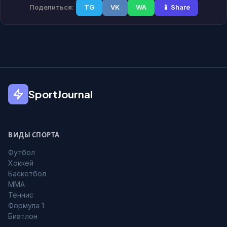
Поделиться:
TG
VK
WA
📱 Share
SportJournal
ВИДЫ СПОРТА
Футбол
Хоккей
Баскетбол
MMA
Теннис
Формула 1
Биатлон