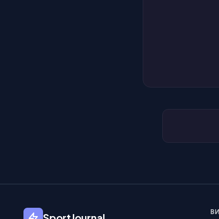
ВИ
SportJournal