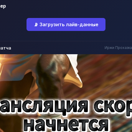
ер
📡 Загрузить лайв-данные
матча
Иржи Прохазка