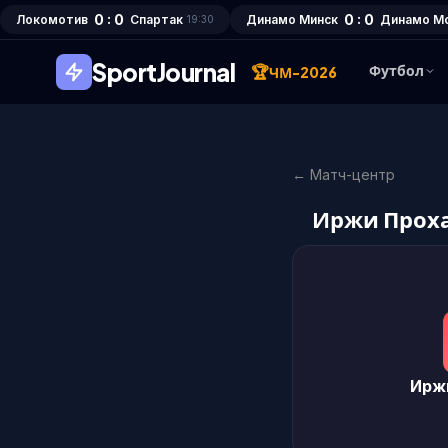
0 : 0
0 : 0
Локомотив
Спартак
Динамо Минск
Динамо М
19:30
SportJournal
🏆
Футбол
ЧМ-2026
← Матч-центр
Иржи Проха
Ирж