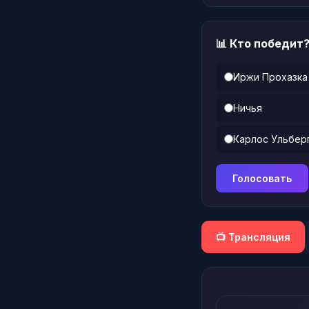
📊 Кто победит
Иржи Прохазка
Ничья
Карлос Ульбер
Голосовать
📺 Трансляция