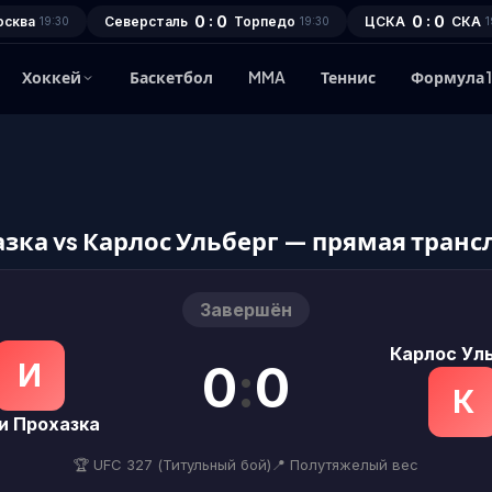
0 : 0
0 : 0
осква
Северсталь
Торпедо
ЦСКА
СКА
19:30
19:30
1
Хоккей
Баскетбол
MMA
Теннис
Формула 
зка vs Карлос Ульберг — прямая транс
Завершён
Карлос Ул
0
:
0
И
К
и Прохазка
🏆 UFC 327 (Титульный бой)
📍 Полутяжелый вес