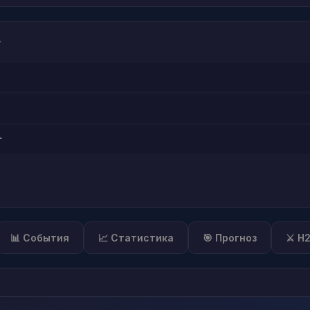
?
г
📊 События
📈 Статистика
🎯 Прогноз
⚔️ H