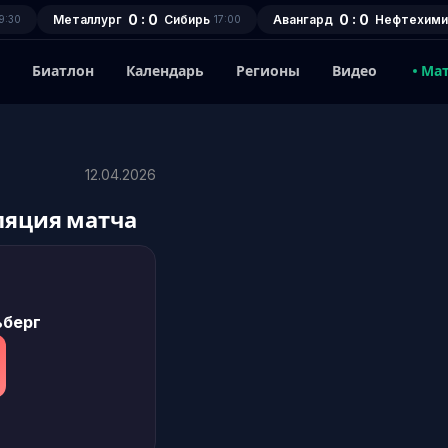
0 : 0
0 : 0
Металлург
Сибирь
Авангард
Нефтехими
9:30
17:00
1
Биатлон
Календарь
Регионы
Видео
Ма
12.04.2026
ляция матча
ьберг