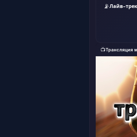
📡
Лайв-трек
📺
Трансляция 