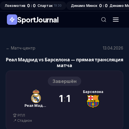
0 : 0
0 : 0
Локомотив
Спартак
Динамо Минск
Динамо М
19:30
SportJournal
← Матч-центр
13.04.2026
Реал Мадрид vs Барселона — прямая трансляция
матча
Завершён
Барселона
1
:
1
Реал Мадрид
🏆 РПЛ
📍 Стадион