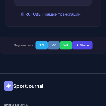
🔴
RUTUBE
Прямые трансляции
→
Поделиться:
TG
VK
WA
📱 Share
SportJournal
ВИДЫ СПОРТА