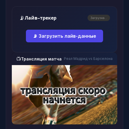
📡
Лайв-трекер
Загрузка...
📡 Загрузить лайв-данные
📺
Трансляция матча
Реал Мадрид vs Барселона