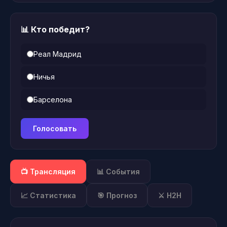
📊 Кто победит?
Реал Мадрид
Ничья
Барселона
Голосовать
📺 Трансляция
📊 События
📈 Статистика
🎯 Прогноз
⚔️ H2H