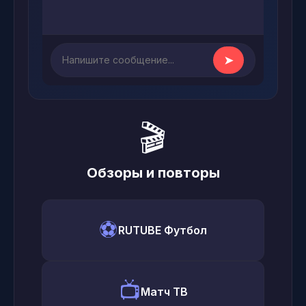
➤
🎬
Обзоры и повторы
⚽
RUTUBE Футбол
📺
Матч ТВ