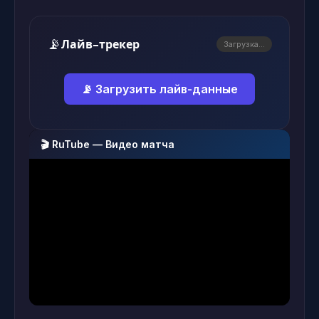
📡
Лайв-трекер
Загрузка...
📡 Загрузить лайв-данные
🎬 RuTube — Видео матча