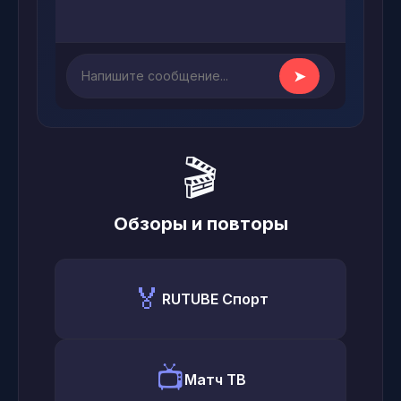
➤
🎬
Обзоры и повторы
🏅
RUTUBE Спорт
📺
Матч ТВ