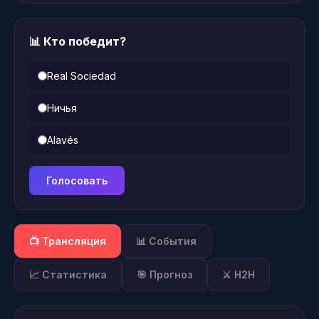
📊 Кто победит?
Real Sociedad
Ничья
Alavés
Голосовать
📺 Трансляция
📊 События
📈 Статистика
🎯 Прогноз
⚔️ H2H