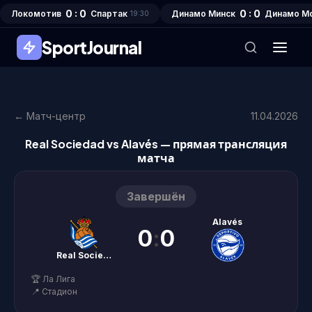
0 : 0
0 : 0
Локомотив
Спартак
Динамо Минск
Динамо М
19:30
SportJournal
← Матч-центр
11.04.2026
Real Sociedad vs Alavés — прямая трансляция
матча
Завершён
Alavés
0
:
0
Real Sociedad
🏆 Ла Лига
📍 Стадион