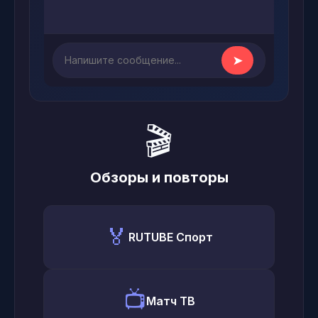
➤
🎬
Обзоры и повторы
🏅
RUTUBE Спорт
📺
Матч ТВ