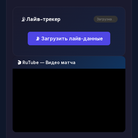
📡
Лайв-трекер
Загрузка...
📡 Загрузить лайв-данные
🎬 RuTube — Видео матча