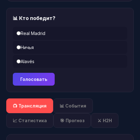
📊 Кто победит?
Real Madrid
Ничья
Alavés
Голосовать
📺 Трансляция
📊 События
📈 Статистика
🎯 Прогноз
⚔️ H2H