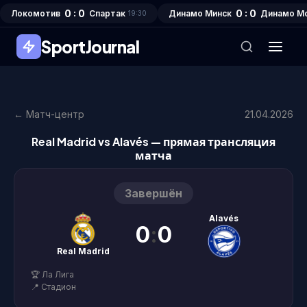
0 : 0
0 : 0
Локомотив
Спартак
Динамо Минск
Динамо М
19:30
SportJournal
← Матч-центр
21.04.2026
Real Madrid vs Alavés — прямая трансляция
матча
Завершён
Alavés
0
:
0
Real Madrid
🏆 Ла Лига
📍 Стадион