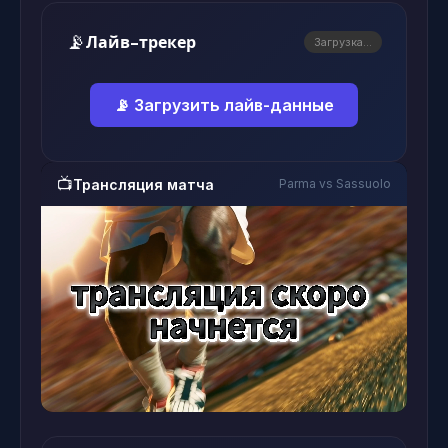
📡
Лайв-трекер
Загрузка...
📡 Загрузить лайв-данные
📺
Трансляция матча
Parma vs Sassuolo