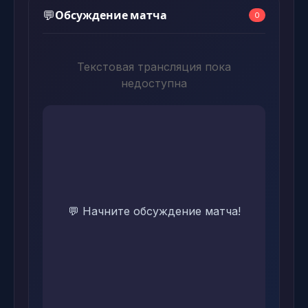
Обсуждение матча
💬
0
Текстовая трансляция пока
недоступна
💬 Начните обсуждение матча!