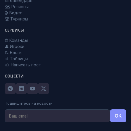
📅 Календарь
🗺️ Регионы
🎬 Видео
🏆 Турниры
СЕРВИСЫ
⚽ Команды
👤 Игроки
📝 Блоги
📊 Таблицы
✍️ Написать пост
СОЦСЕТИ
Подпишитесь на новости
OK