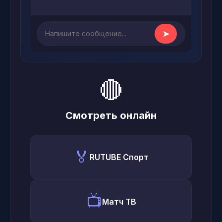
➤
🔴
Смотреть онлайн
🏅
RUTUBE Спорт
📺
Матч ТВ