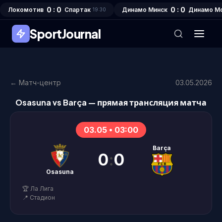
0 : 0
0 : 0
Локомотив
Спартак
Динамо Минск
Динамо М
19:30
SportJournal
← Матч-центр
03.05.2026
Osasuna vs Barça — прямая трансляция матча
03.05 • 03:00
Barça
0
:
0
Osasuna
🏆 Ла Лига
📍 Стадион