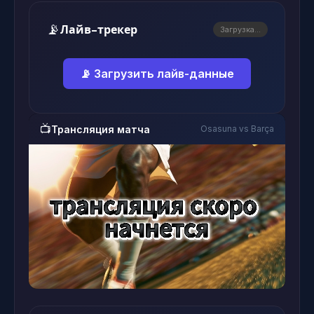
📡
Лайв-трекер
Загрузка...
📡 Загрузить лайв-данные
📺
Трансляция матча
Osasuna vs Barça