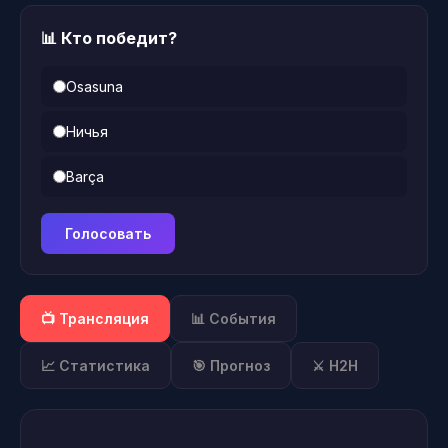
📊 Кто победит?
Osasuna
Ничья
Barça
Голосовать
📺 Трансляция
📊 События
📈 Статистика
🎯 Прогноз
⚔️ H2H