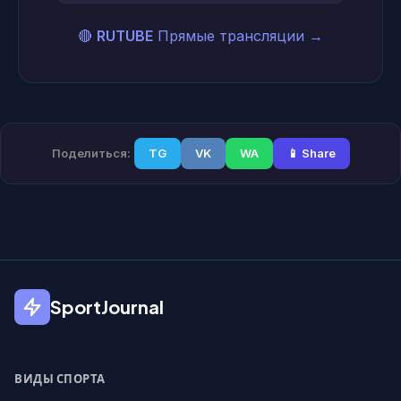
🔴
RUTUBE
Прямые трансляции
→
Поделиться:
TG
VK
WA
📱 Share
SportJournal
ВИДЫ СПОРТА