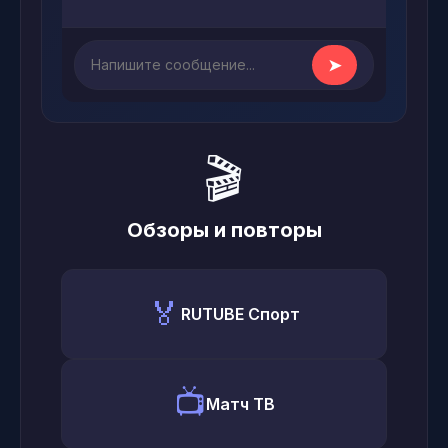
➤
🎬
Обзоры и повторы
🏅
RUTUBE Спорт
📺
Матч ТВ