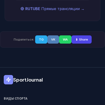
🔴
RUTUBE
Прямые трансляции
→
Поделиться:
TG
VK
WA
📱 Share
SportJournal
ВИДЫ СПОРТА