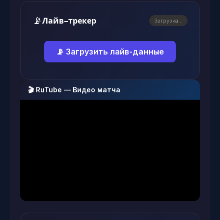
📡
Лайв-трекер
Загрузка...
📡 Загрузить лайв-данные
🎬 RuTube — Видео матча