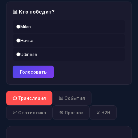
📊 Кто победит?
Milan
Ничья
Udinese
Голосовать
📺 Трансляция
📊 События
📈 Статистика
🎯 Прогноз
⚔️ H2H