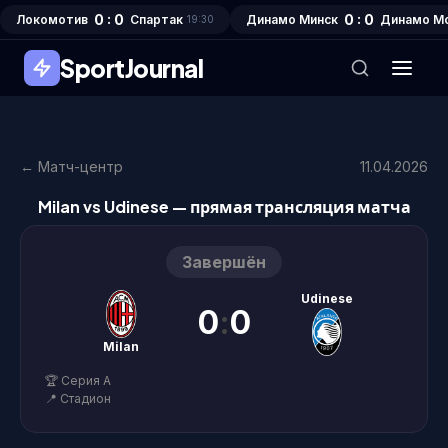
0 : 0
0 : 0
Локомотив
Спартак
Динамо Минск
Динамо М
19:30
SportJournal
← Матч-центр
11.04.2026
Milan vs Udinese — прямая трансляция матча
Завершён
Udinese
0
:
0
Milan
🏆 Серия А
📍 Стадион