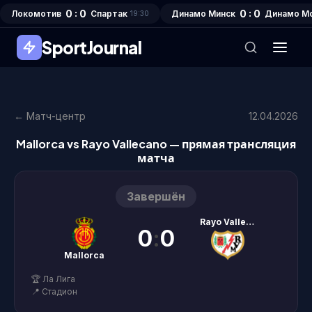
0 : 0
0 : 0
Локомотив
Спартак
Динамо Минск
Динамо М
19:30
SportJournal
← Матч-центр
12.04.2026
Mallorca vs Rayo Vallecano — прямая трансляция
матча
Завершён
Rayo Vallecano
0
:
0
Mallorca
🏆 Ла Лига
📍 Стадион