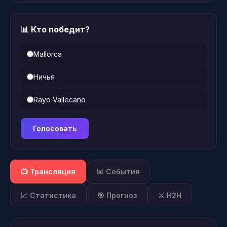
📊 Кто победит?
Mallorca
Ничья
Rayo Vallecano
Голосовать
📺 Трансляция
📊 События
📈 Статистика
🎯 Прогноз
⚔️ H2H