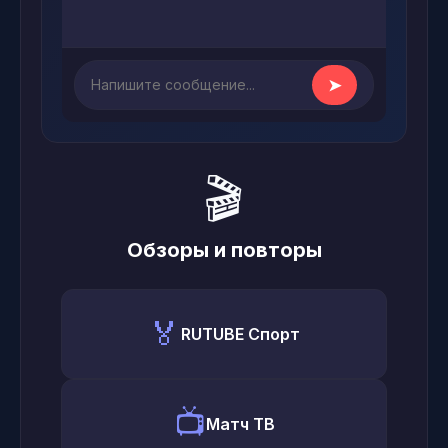
➤
🎬
Обзоры и повторы
🏅
RUTUBE Спорт
📺
Матч ТВ