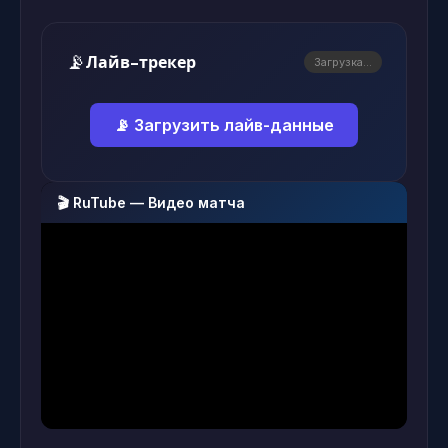
📡
Лайв-трекер
Загрузка...
📡 Загрузить лайв-данные
🎬 RuTube — Видео матча