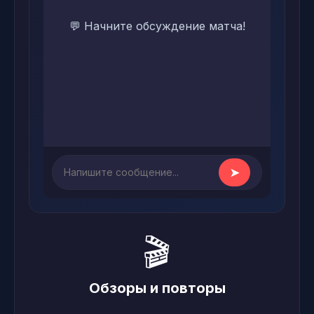
💬 Начните обсуждение матча!
➤
🎬
Обзоры и повторы