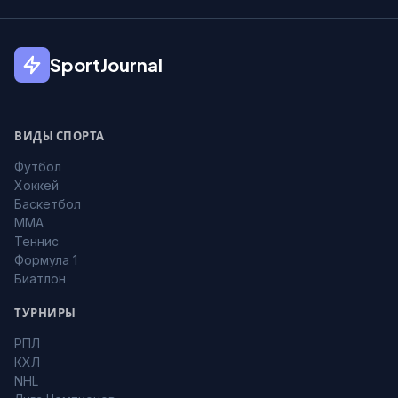
SportJournal
ВИДЫ СПОРТА
Футбол
Хоккей
Баскетбол
MMA
Теннис
Формула 1
Биатлон
ТУРНИРЫ
РПЛ
КХЛ
NHL