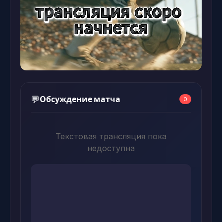
Обсуждение матча
💬
0
Текстовая трансляция пока
недоступна