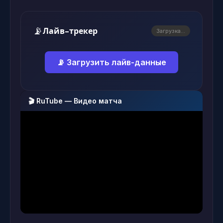
📡
Лайв-трекер
Загрузка...
📡 Загрузить лайв-данные
🎬 RuTube — Видео матча