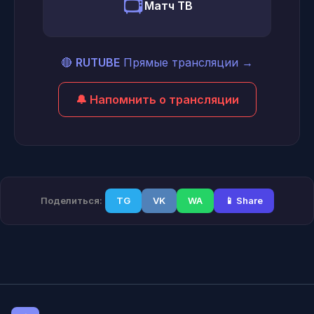
📺
Матч ТВ
🔴
RUTUBE
Прямые трансляции
→
🔔 Напомнить о трансляции
Поделиться:
TG
VK
WA
📱 Share