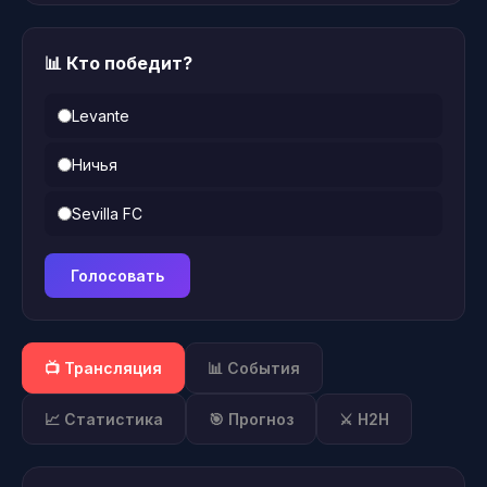
📊 Кто победит?
Levante
Ничья
Sevilla FC
Голосовать
📺 Трансляция
📊 События
📈 Статистика
🎯 Прогноз
⚔️ H2H