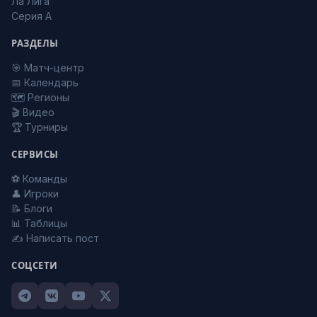
Ла Лига
Серия А
РАЗДЕЛЫ
🎯 Матч-центр
📅 Календарь
🗺️ Регионы
🎬 Видео
🏆 Турниры
СЕРВИСЫ
⚽ Команды
👤 Игроки
📝 Блоги
📊 Таблицы
✍️ Написать пост
СОЦСЕТИ