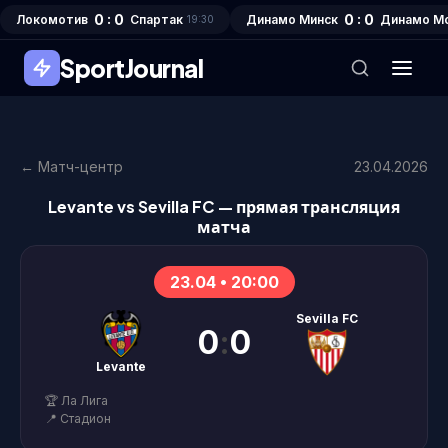
0 : 0
0 : 0
Локомотив
Спартак
Динамо Минск
Динамо М
19:30
SportJournal
← Матч-центр
23.04.2026
Levante vs Sevilla FC — прямая трансляция
матча
23.04 • 20:00
Sevilla FC
0
:
0
Levante
🏆 Ла Лига
📍 Стадион