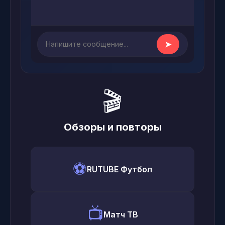
➤
🎬
Обзоры и повторы
⚽
RUTUBE Футбол
📺
Матч ТВ