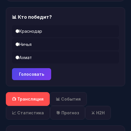
📊 Кто победит?
Краснодар
Ничья
Ахмат
Голосовать
📺 Трансляция
📊 События
📈 Статистика
🎯 Прогноз
⚔️ H2H