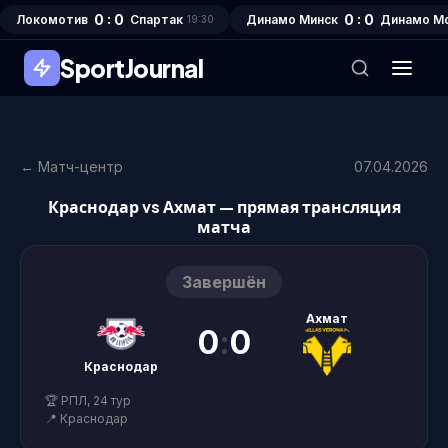
0 : 0
0 : 0
Локомотив
Спартак
Динамо Минск
Динамо М
19:30
SportJournal
← Матч-центр
07.04.2026
Краснодар vs Ахмат — прямая трансляция
матча
Завершён
Ахмат
0
:
0
Краснодар
🏆 РПЛ, 24 тур
📍 Краснодар