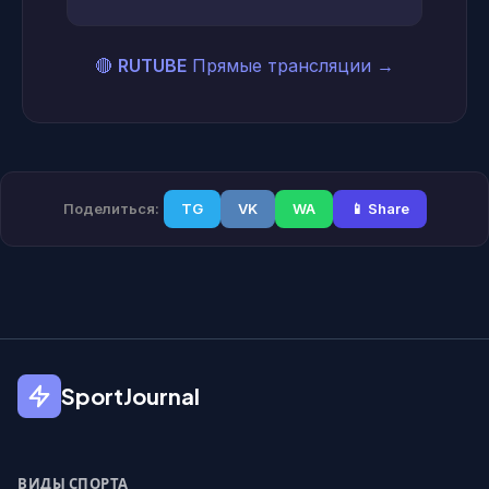
🔴
RUTUBE
Прямые трансляции
→
Поделиться:
TG
VK
WA
📱 Share
SportJournal
ВИДЫ СПОРТА