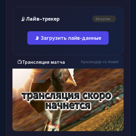
📡
Лайв-трекер
Загрузка...
📡 Загрузить лайв-данные
📺
Трансляция матча
Краснодар vs Ахмат