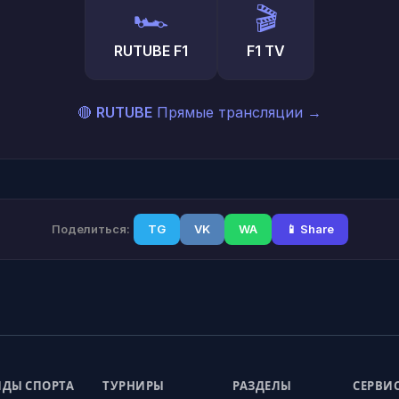
🏎️
🎬
RUTUBE F1
F1 TV
🔴
RUTUBE
Прямые трансляции
→
Поделиться:
TG
VK
WA
📱 Share
ДЫ СПОРТА
ТУРНИРЫ
РАЗДЕЛЫ
СЕРВИ