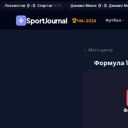
0 : 0
0 : 0
Локомотив
Спартак
Динамо Минск
Динамо М
19:30
SportJournal
🏆
Футбол
ЧМ-2026
← Матч-центр
Формула 1
Ф