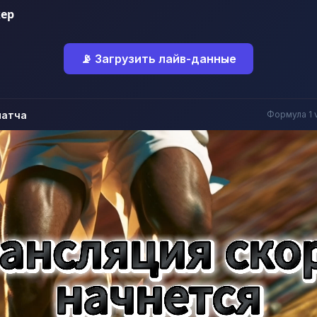
ер
📡 Загрузить лайв-данные
матча
Формула 1 