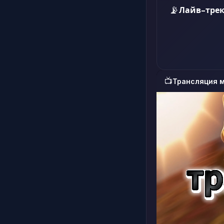
📡
Лайв-трек
📺
Трансляция 