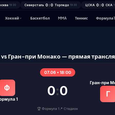
0 : 0
0 : 0
осква
Северсталь
Торпедо
ЦСКА
СКА
19:30
19:30
1
Хоккей
Баскетбол
MMA
Теннис
Формула 
 vs Гран-при Монако — прямая трансл
07.06 • 18:00
Гран-при М
0
:
0
Ф
Г
ормула 1
🏆 Формула 1
📍 Стадион