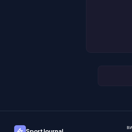
ВИ
SportJournal