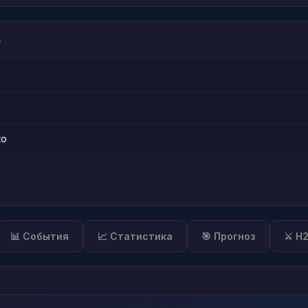
?
ко
📊 События
📈 Статистика
🎯 Прогноз
⚔️ H