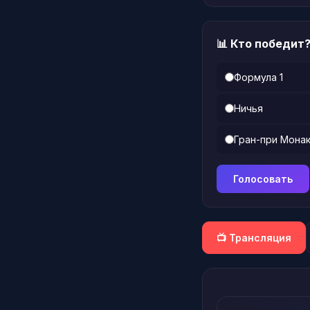
📊 Кто победит
Формула 1
Ничья
Гран-при Мона
Голосовать
📺 Трансляция