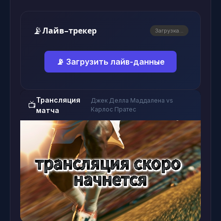
📡
Лайв-трекер
Загрузка...
📡 Загрузить лайв-данные
Трансляция
Джек Делла Маддалена vs
📺
Карлос Пратес
матча