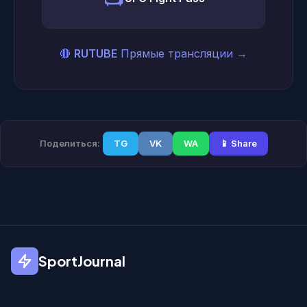
🔴
RUTUBE
Прямые трансляции
→
Поделиться:
TG
VK
WA
📱 Share
SportJournal