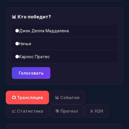
📊 Кто победит?
Джек Делла Маддалена
Ничья
Карлос Пратес
Голосовать
📺 Трансляция
📊 События
📈 Статистика
🎯 Прогноз
⚔️ H2H