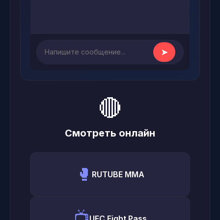
➤
🔴
Смотреть онлайн
🥊
RUTUBE MMA
📺
UFC Fight Pass