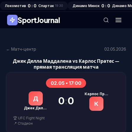
0 : 0
0 : 0
Локомотив
Спартак
Динамо Минск
Динамо М
19:30
SportJournal
← Матч-центр
02.05.2026
Джек Делла Маддалена vs Карлос Пратес —
прямая трансляция матча
02.05 • 17:00
Карлос Пратес
Д
0
:
0
К
Джек Делла Маддалена
🏆 UFC Fight Night
📍 Стадион