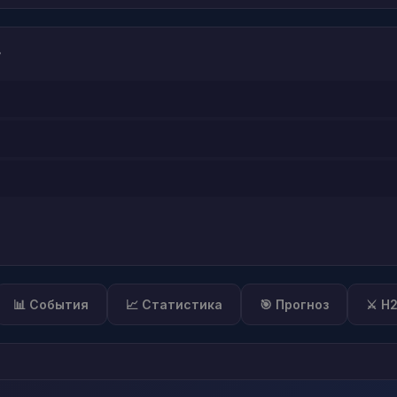
?
📊 События
📈 Статистика
🎯 Прогноз
⚔️ H