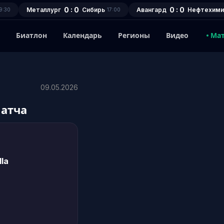
0 : 0
0 : 0
Металлург
Сибирь
Авангард
Нефтехими
9:30
17:00
1
Биатлон
Календарь
Регионы
Видео
Ма
09.05.2026
матча
lla