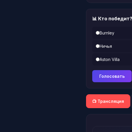
📊 Кто победит
Burnley
Ничья
Aston Villa
Голосовать
📺 Трансляция