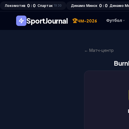
0 : 0
0 : 0
Локомотив
Спартак
Динамо Минск
Динамо М
19:30
SportJournal
🏆
Футбол
ЧМ-2026
← Матч-центр
Burn