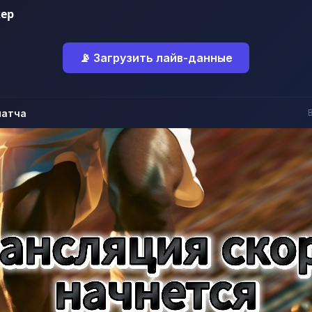
ер
📡 Загрузить лайв-данные
матча
B