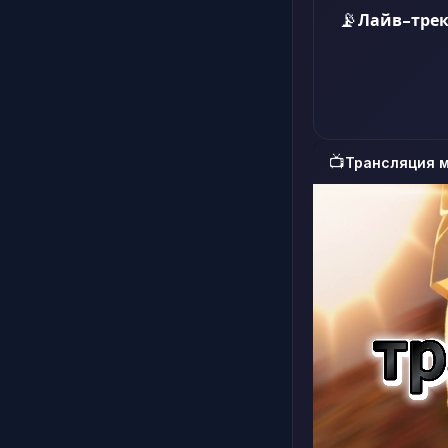
📡
Лайв-трек
📺
Трансляция 