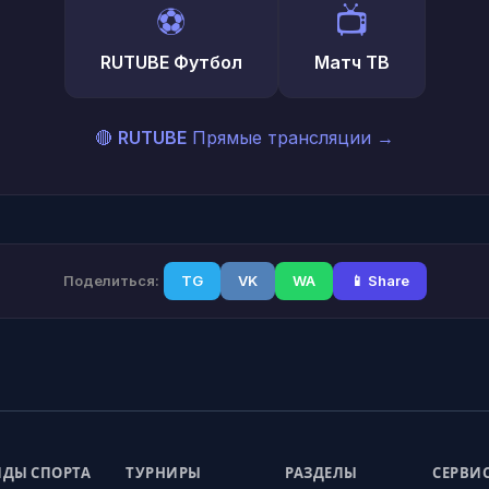
⚽
📺
RUTUBE Футбол
Матч ТВ
🔴
RUTUBE
Прямые трансляции
→
Поделиться:
TG
VK
WA
📱 Share
ДЫ СПОРТА
ТУРНИРЫ
РАЗДЕЛЫ
СЕРВИ