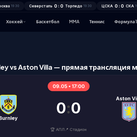
0 : 0
0 : 0
осква
Северсталь
Торпедо
ЦСКА
СКА
19:30
19:30
1
Хоккей
Баскетбол
MMA
Теннис
Формула 
ley vs Aston Villa — прямая трансляция 
09.05 • 17:00
Aston Vi
0
:
0
Burnley
🏆 АПЛ
📍 Стадион