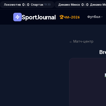
0 : 0
0 : 0
Локомотив
Спартак
Динамо Минск
Динамо М
19:30
SportJournal
🏆
Футбол
ЧМ-2026
← Матч-центр
Br