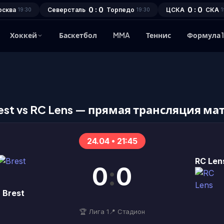
0 : 0
0 : 0
осква
Северсталь
Торпедо
ЦСКА
СКА
19:30
19:30
1
Хоккей
Баскетбол
MMA
Теннис
Формула 
est vs RC Lens — прямая трансляция ма
24.04 • 21:45
RC Len
0
:
0
Brest
🏆 Лига 1
📍 Стадион