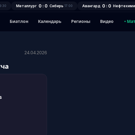
0 : 0
0 : 0
Металлург
Сибирь
Авангард
Нефтехими
9:30
17:00
1
Биатлон
Календарь
Регионы
Видео
Ма
24.04.2026
тча
s