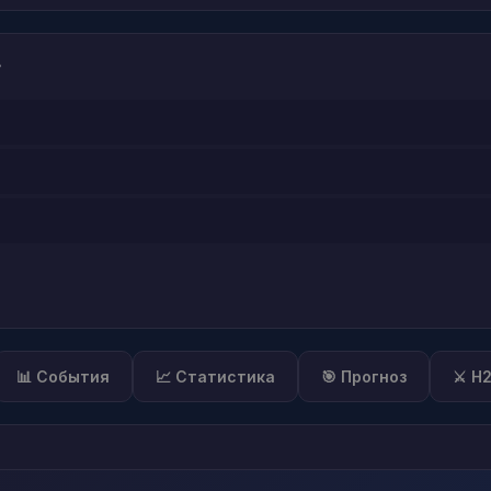
?
📊 События
📈 Статистика
🎯 Прогноз
⚔️ H