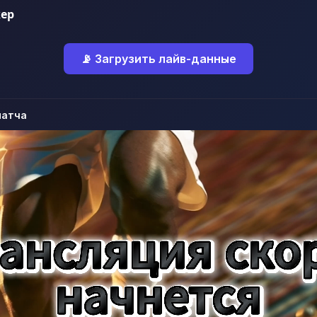
ер
📡 Загрузить лайв-данные
матча