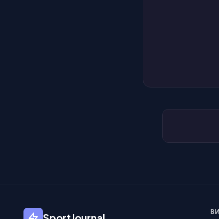
ВИ
SportJournal