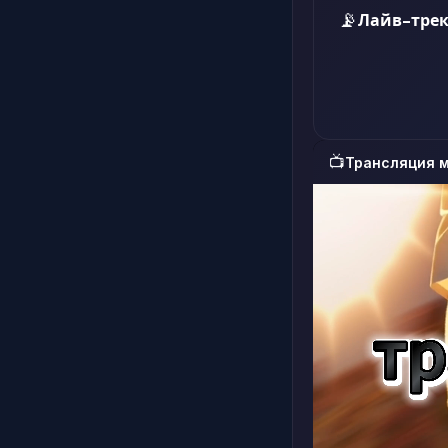
📡
Лайв-трек
📺
Трансляция 