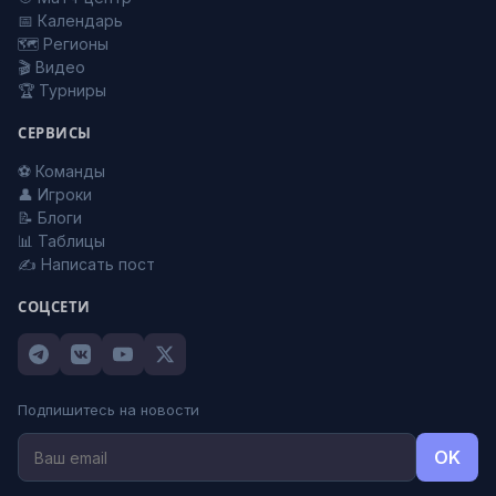
📅 Календарь
🗺️ Регионы
🎬 Видео
🏆 Турниры
СЕРВИСЫ
⚽ Команды
👤 Игроки
📝 Блоги
📊 Таблицы
✍️ Написать пост
СОЦСЕТИ
Подпишитесь на новости
OK