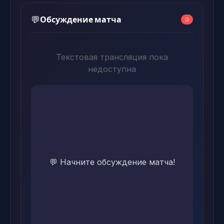
Обсуждение матча
💬
0
Текстовая трансляция пока
недоступна
💬 Начните обсуждение матча!