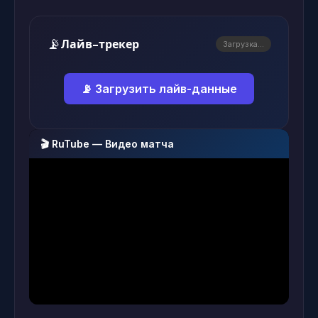
📡
Лайв-трекер
Загрузка...
📡 Загрузить лайв-данные
🎬 RuTube — Видео матча