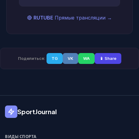
🔴
RUTUBE
Прямые трансляции
→
Поделиться:
TG
VK
WA
📱 Share
SportJournal
ВИДЫ СПОРТА