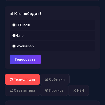
📊 Кто победит?
1. FC Köln
Ничья
Leverkusen
Голосовать
📺 Трансляция
📊 События
📈 Статистика
🎯 Прогноз
⚔️ H2H