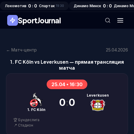
0 : 0
0 : 0
Локомотив
Спартак
Динамо Минск
Динамо М
19:30
SportJournal
← Матч-центр
25.04.2026
1. FC Köln vs Leverkusen — прямая трансляция
матча
25.04 • 16:30
Leverkusen
0
:
0
1. FC Köln
🏆 Бундеслига
📍 Стадион