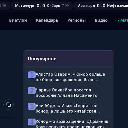
0 : 0
0 : 0
Металлург
Сибирь
Авангард
Нефтехими
9:30
17:00
1
Биатлон
Календарь
Регионы
Видео
Ма
Популярное
1
Алистар Оверим: «Конор больше
не боец, возвращение было
попыткой заработать денег»
2
Чарльз Оливейра посетил
похороны Аллана Насименто
3
Али Абдель-Азиз: «Гэрри – не
Конор, а лишь его китайская
копия. Этот парень бегает, а
4
Конор – о возвращении: «Доминик
Конор дрался»
Круз вернулся после нескольких