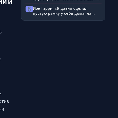
ии и
разрывов связок и снова завоевал
5
Иэн Гэрри: «Я давно сделал
титул»
пустую рамку у себя дома, на
которой написано: «Чемпион UFC.
Скоро»
о
е
и
отив
ни