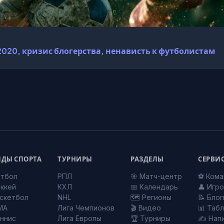
2020, кризис блогерства, ненависть к футболистам
ДЫ СПОРТА
ТУРНИРЫ
РАЗДЕЛЫ
СЕРВИ
тбол
РПЛ
🎯 Матч-центр
⚽ Ком
ккей
КХЛ
📅 Календарь
👤 Игр
скетбол
NHL
🗺️ Регионы
📝 Блог
MA
Лига Чемпионов
🎬 Видео
📊 Таб
ннис
Лига Европы
🏆 Турниры
✍️ Нап