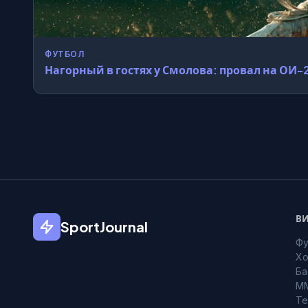
ФУТБОЛ
Нагорный в гостях у Смолова: провал на ОИ-
ВИ
SportJournal
Фу
Хо
Ба
M
Те