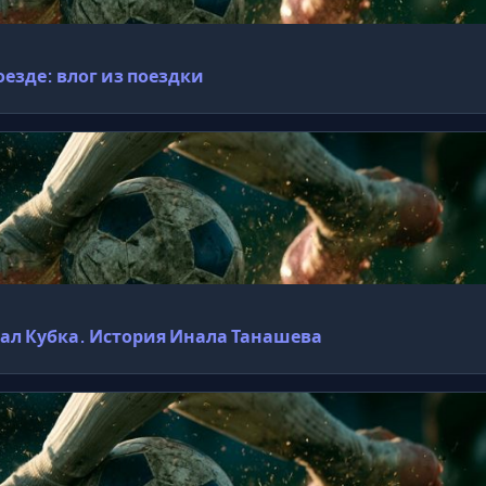
езде: влог из поездки
нал Кубка. История Инала Танашева