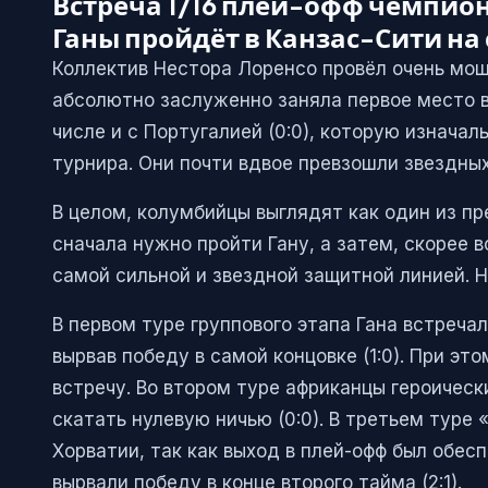
Встреча 1/16 плей-офф чемпио
Ганы пройдёт в Канзас-Сити на
Коллектив Нестора Лоренсо провёл очень мо
абсолютно заслуженно заняла первое место в 
числе и с Португалией (0:0), которую изначал
турнира. Они почти вдвое превзошли звездных
В целом, колумбийцы выглядят как один из пр
сначала нужно пройти Гану, а затем, скорее 
самой сильной и звездной защитной линией. Но
В первом туре группового этапа Гана встреча
вырвав победу в самой концовке (1:0). При э
встречу. Во втором туре африканцы героическ
скатать нулевую ничью (0:0). В третьем туре
Хорватии, так как выход в плей-офф был обес
вырвали победу в конце второго тайма (2:1).