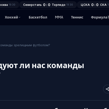
0 : 0
0 : 0
осква
Северсталь
Торпедо
ЦСКА
СКА
19:30
19:30
1
Хоккей
Баскетбол
MMA
Теннис
Формула 
 команды зрелищным футболом?
дуют ли нас команды
?