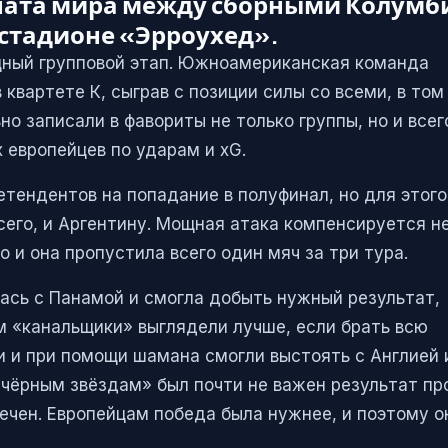
ната мира между сборными Колумб
 стадионе «Эрроухед».
щный групповой этап. Южноамериканская команда
квартете К, сыграв с позиции силы со всеми, в том
ьно записали в фавориты не только группы, но и всег
 европейцев по ударам и xG.
етендентов на попадание в полуфинал, но для этого
всего, и Аргентину. Мощная атака компенсируется н
 и она пропустила всего один мяч за три тура.
лась с Панамой и смогла добыть нужный результат,
том «канальщики» выглядели лучше, если брать всю
и и при помощи шамана смогли выстоять с Англией 
 «чёрным звёздам» был почти не важен результат пр
печен. Европейцам победа была нужнее, и поэтому о