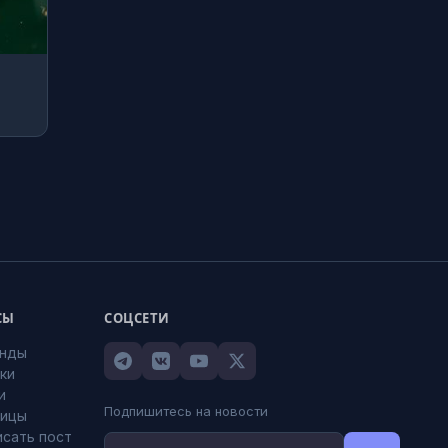
СЫ
СОЦСЕТИ
анды
оки
и
Подпишитесь на новости
лицы
исать пост