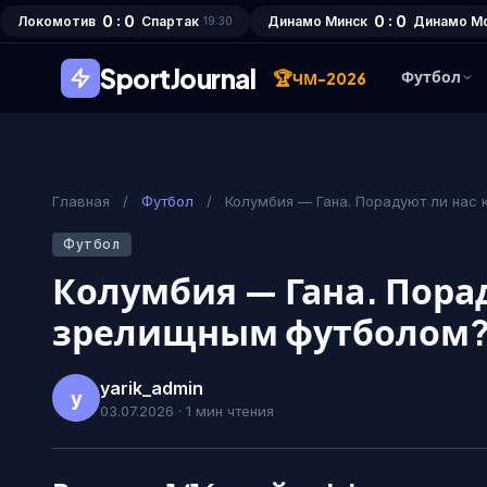
0 : 0
0 : 0
Локомотив
Спартак
Динамо Минск
Динамо М
19:30
SportJournal
🏆
Футбол
ЧМ-2026
Главная
/
Футбол
/
Колумбия — Гана. Порадуют ли нас
Футбол
Колумбия — Гана. Пора
зрелищным футболом
yarik_admin
y
03.07.2026 · 1 мин чтения