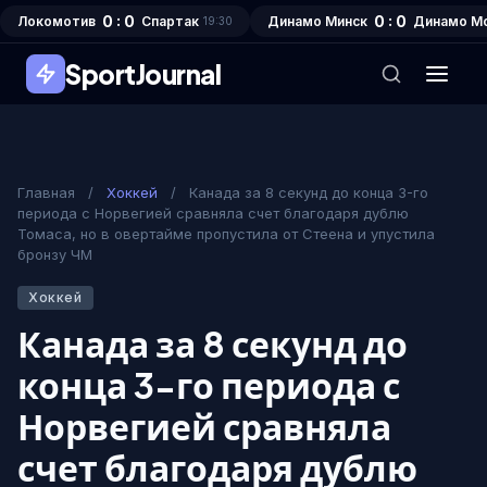
0 : 0
0 : 0
Локомотив
Спартак
Динамо Минск
Динамо М
19:30
SportJournal
Главная
/
Хоккей
/
Канада за 8 секунд до конца 3-го
периода с Норвегией сравняла счет благодаря дублю
Томаса, но в овертайме пропустила от Стеена и упустила
бронзу ЧМ
Хоккей
Канада за 8 секунд до
конца 3-го периода с
Норвегией сравняла
счет благодаря дублю