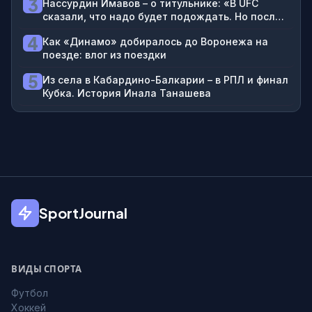
3
Нассурдин Имавов – о титульнике: «В UFC
сказали, что надо будет подождать. Но после
боя Чимаева и Стрикленда гарантирован бой
4
Как «Динамо» добиралось до Воронежа на
за пояс»
поезде: влог из поездки
5
Из села в Кабардино-Балкарии – в РПЛ и финал
Кубка. История Инала Танашева
SportJournal
ВИДЫ СПОРТА
Футбол
Хоккей