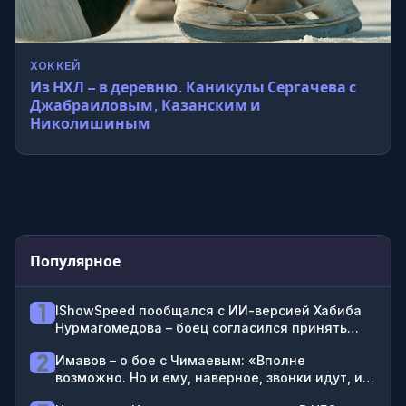
ХОККЕЙ
Из НХЛ – в деревню. Каникулы Сергачева с
Джабраиловым, Казанским и
Николишиным
Популярное
1
IShowSpeed пообщался с ИИ-версией Хабиба
Нурмагомедова – боец согласился принять
брата блогера на 2-3 года в Дагестане
2
Имавов – о бое с Чимаевым: «Вполне
возможно. Но и ему, наверное, звонки идут, и
мне: «Не надо между собой драться»