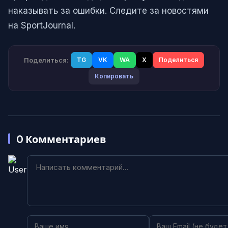
наказывать за ошибки. Следите за новостями
на SportJournal.
Поделиться:
TG
VK
WA
X
Поделиться
Копировать
0
Комментариев