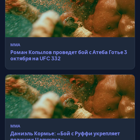
MMA
Роман Копылов проведет бой с Атеба Готье 3
октября на UFC 332
MMA
Даниэль Кормье: «Бой с Руффи укрепляет
позиции Царукяна»