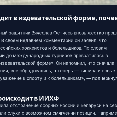
одит в издевательской форме, поче
ный защитник Вячеслав Фетисов вновь жестко про
В своем недавнем комментарии он заявил, что
ссийских хоккеистов и болельщиков. По словам
сии до международных турниров превратилась в
издевательской форме». Он напомнил, что сначала
ии, все обрадовались, а теперь — тишина и новые
 уважение к спорту и к болельщикам», — подчеркну
роисходит в ИИХФ
ила отстранение сборных России и Беларуси на се
али слухи о возможном смягчении позиции. Наприме