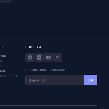
СЫ
СОЦСЕТИ
анды
оки
и
Подпишитесь на новости
лицы
исать пост
OK