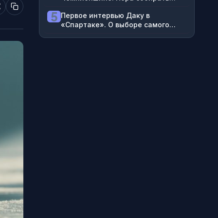
команды в нишевой лиге
5
Первое интервью Даку в
«Спартаке». О выборе самого
большого клуба, высокомерии в
«Рубине», Златане и Тотти