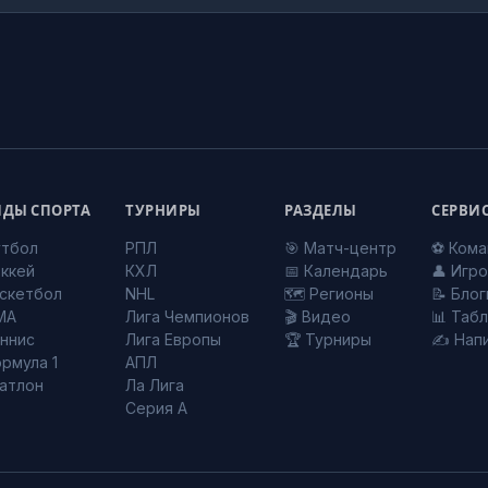
ДЫ СПОРТА
ТУРНИРЫ
РАЗДЕЛЫ
СЕРВИ
тбол
РПЛ
🎯 Матч-центр
⚽ Ком
ккей
КХЛ
📅 Календарь
👤 Игр
скетбол
NHL
🗺️ Регионы
📝 Блог
MA
Лига Чемпионов
🎬 Видео
📊 Таб
ннис
Лига Европы
🏆 Турниры
✍️ Нап
рмула 1
АПЛ
атлон
Ла Лига
Серия А