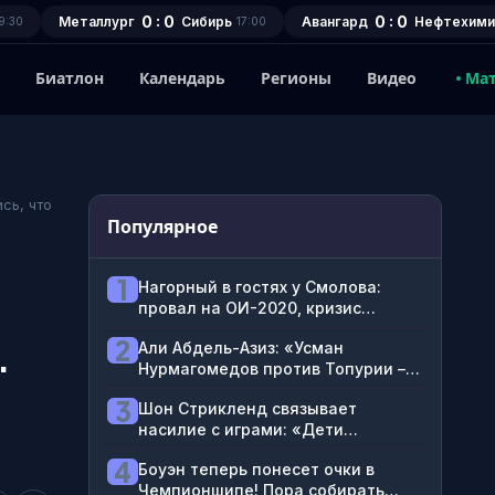
0 : 0
0 : 0
Металлург
Сибирь
Авангард
Нефтехими
9:30
17:00
1
Биатлон
Календарь
Регионы
Видео
Ма
сь, что
Популярное
1
Нагорный в гостях у Смолова:
провал на ОИ-2020, кризис
блогерства, ненависть к
2
.
Али Абдель-Азиз: «Усман
футболистам
Нурмагомедов против Топурии –
победа Нурмагомедова нокаутом
3
Шон Стрикленд связывает
хай-киком в третьем раунде»
насилие с играми: «Дети
стреляют в головы и избивают
4
Боуэн теперь понесет очки в
проституток в GTA»
Чемпионшипе! Пора собирать