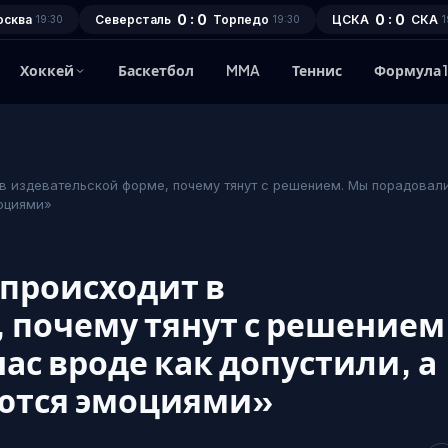
0 : 0
0 : 0
осква
Северсталь
Торпедо
ЦСКА
СКА
19:30
19:30
1
Хоккей
Баскетбол
MMA
Теннис
Формула 
в издевательской форме, почему тянут с решением. Мы порадовали
моциями»
 происходит в
 почему тянут с решением
ас вроде как допустили, а
аются эмоциями»