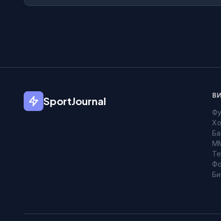
ВИ
SportJournal
Фу
Хо
Ба
M
Те
Фо
Би