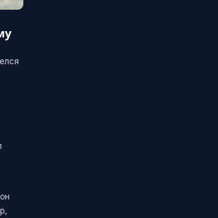
му
шелся
л
зон
р,