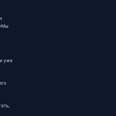
л
 «Мы
ии уже
его
тать,