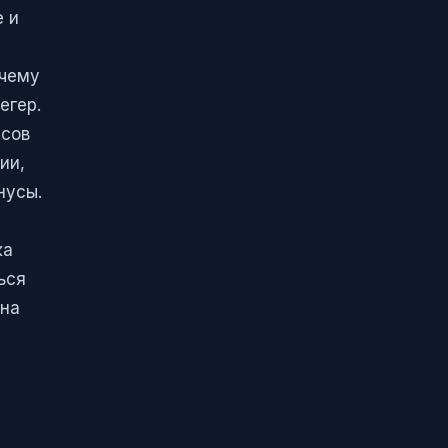
 и
е
очему
егер.
исов
ии,
нусы.
ка
ься
ина