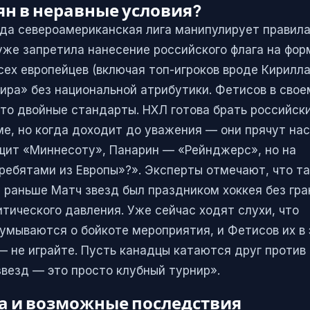
ян в неравные условия?
огда североамериканская лига манипулирует правил
уже запретила нанесение российского флага на фор
всех европейцев (включая топ-игроков вроде Кирилл
ира» без национальной атрибутики. Фетисов в свое
то двойные стандарты. НХЛ готова брать российск
ме, но когда доходит до уважения — они прячут нас
щит «Миннесоту», Панарин — «Рейнджерс», но на
ребятами из Европы»?». Эксперты отмечают, что т
и раньше Матч звезд был праздником хоккея без гра
тического давления. Уже сейчас ходят слухи, что
думываются о бойкоте мероприятия, и Фетисов их в
— не играйте. Пусть канадцы катаются друг против
звезд — это просто клубный турнир».
а и возможные последствия