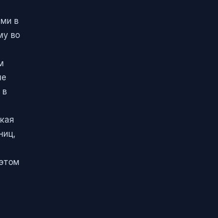
ами в
му во
а
м
ие
 в
акая
ниц,
 этом