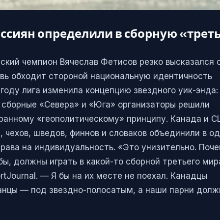
оссиян определили в сборную «трет
ский чемпион Вячеслав Фетисов резко высказался 
овь обходит стороной национальную идентичность
 году лига изменила концепцию звездного уик-энда:
 сборные «Севера» и «Юга» организаторы решили
транному «геополитическому» принципу. Канада и 
, чехов, шведов, финнов и словаков объединили в о
права на индивидуальность. «Это унизительно. Поч
бы, должны играть в какой-то сборной третьего ми
tJournal. — Я бы на их месте не поехал. Канадцы
анцы — под звездно-полосатым, а наши парни дол