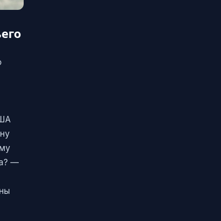
ьего
о
США
дну
ему
ра? —
жны