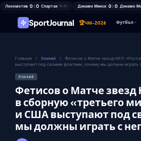
0 : 0
0 : 0
Локомотив
Спартак
Динамо Минск
Динамо М
19:30
SportJournal
🏆
Футбол
ЧМ-2026
Главная
/
Хоккей
/
Фетисов о Матче звезд НХЛ: «Росси
выступают под своими флагами, почему мы должны играть 
Хоккей
Фетисов о Матче звезд
в сборную «третьего ми
и США выступают под с
мы должны играть с н