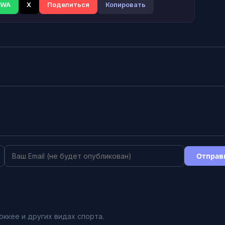
WA
X
Поделиться
Копировать
Отправ
оккее и других видах спорта.