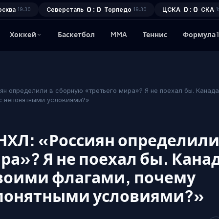
0 : 0
0 : 0
осква
Северсталь
Торпедо
ЦСКА
СКА
19:30
19:30
1
Хоккей
Баскетбол
MMA
Теннис
Формула 
ян определили в сборную «третьего мира»? Я не поехал бы. Канад
с непонятными условиями?»
 НХЛ: «Россиян определил
ра»? Я не поехал бы. Кана
воими флагами, почему
епонятными условиями?»