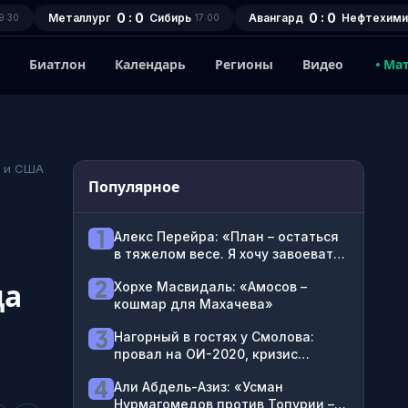
0 : 0
0 : 0
Металлург
Сибирь
Авангард
Нефтехими
9:30
17:00
1
Биатлон
Календарь
Регионы
Видео
Ма
а и США
Популярное
1
Алекс Перейра: «План – остаться
и
в тяжелом весе. Я хочу завоевать
этот пояс»
2
да
Хорхе Масвидаль: «Амосов –
кошмар для Махачева»
3
Нагорный в гостях у Смолова:
провал на ОИ-2020, кризис
блогерства, ненависть к
4
Али Абдель-Азиз: «Усман
футболистам
Нурмагомедов против Топурии –