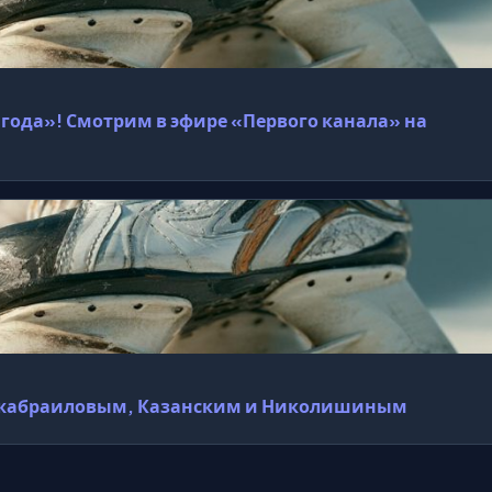
года»! Смотрим в эфире «Первого канала» на
с Джабраиловым, Казанским и Николишиным