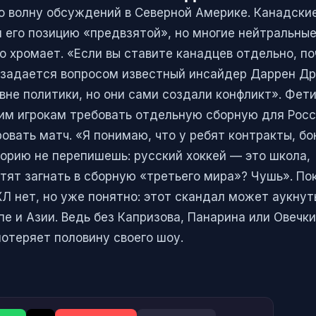
о волну обсуждений в Северной Америке. Канадские
 его позицию «предвзятой», но многие нейтральны
о хромает. «Если вы ставите канадцев отдельно, п
 задается вопросом известный инсайдер Даррен Др
вне политики, но они сами создали конфликт». Фет
им игрокам требовать отдельную сборную для Росс
ровать матч. «Я понимаю, что у ребят контракты, бо
торию не перепишешь: русский хоккей — это школа,
отят загнать в сборную «третьего мира»? Чушь». По
Л нет, но уже понятно: этот скандал может аукнут
пе и Азии. Ведь без Капризова, Панарина или Овечк
отеряет половину своего шоу.