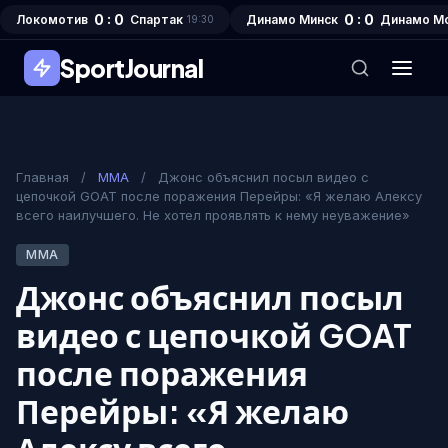
0 : 0
0 : 0
Локомотив
Спартак
Динамо Минск
Динамо М
19:30
SportJournal
Главная
/
MMA
/
Джонс объяснил посыл видео с
цепочкой GOAT после поражения Перейры: «Я желаю Алексу
всего наилучшего. Не хотел проявлять к нему неуважение»
MMA
Джонс объяснил посыл
видео с цепочкой GOAT
после поражения
Перейры: «Я желаю