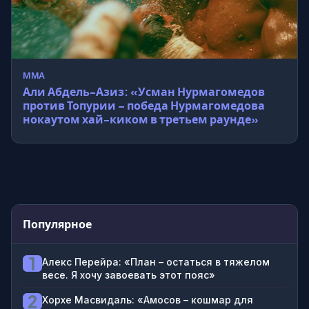
MMA
Али Абдель-Азиз: «Усман Нурмагомедов
против Топурии – победа Нурмагомедова
нокаутом хай-киком в третьем раунде»
Популярное
1
Алекс Перейра: «План – остаться в тяжелом
весе. Я хочу завоевать этот пояс»
2
Хорхе Масвидаль: «Амосов – кошмар для