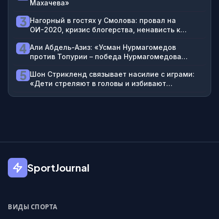
Махачева»
3
Нагорный в гостях у Смолова: провал на
ОИ-2020, кризис блогерства, ненависть к
футболистам
4
Али Абдель-Азиз: «Усман Нурмагомедов
против Топурии – победа Нурмагомедова
нокаутом хай-киком в третьем раунде»
5
Шон Стрикленд связывает насилие с играми:
«Дети стреляют в головы и избивают
проституток в GTA»
SportJournal
ВИДЫ СПОРТА