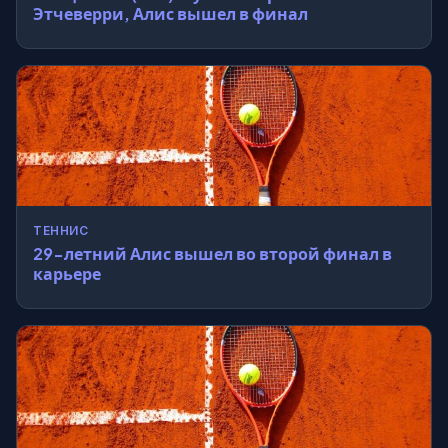
Этчеверри, Алис вышел в финал
ТЕННИС
29-летний Алис вышел во второй финал в
карьере