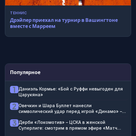
ТЕННИС
Дрэйпер приехал на турнир в Вашингтоне
вместе с Марреем
Популярное
1
Даниэль Кормье: «Бой с Руффи невыгоден для
Царукяна»
2
Овечкин и Шара Буллет нанесли
символический удар перед игрой «Динамо» –
«Динамо» Махачкала в РПЛ. Матч посвящен
3
Дерби «Локомотив» – ЦСКА в женской
дагестанской культуре и московскому образу
Суперлиге: смотрим в прямом эфире «Матч
жизни
ТВ» на ВидеоСпортсе’’