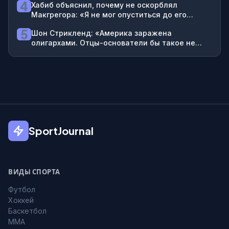
4
Хабиб объяснил, почему не оскорблял
Макгрегора: «Я не мог опуститься до его
уровня»
5
Шон Стрикленд: «Америка заражена
олигархами. Отцы-основатели бы такое не
поддержали»
SportJournal
ВИДЫ СПОРТА
Футбол
Хоккей
Баскетбол
MMA