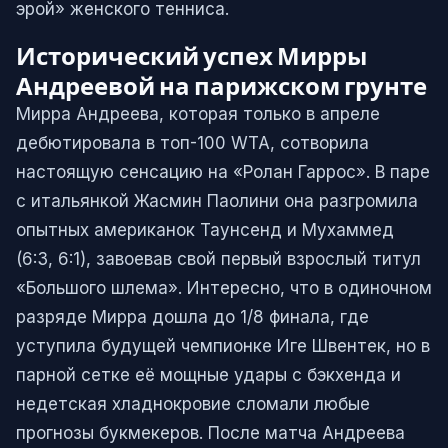
эрой» женского тенниса.
Исторический успех Мирры
Андреевой на парижском грунте
Мирра Андреева, которая только в апреле
дебютировала в топ-100 WTA, сотворила
настоящую сенсацию на «Ролан Гаррос». В паре
с итальянкой Жасмин Паолини она разгромила
опытных американок Таунсенд и Мухаммед
(6:3, 6:1), завоевав свой первый взрослый титул
«Большого шлема». Интересно, что в одиночном
разряде Мирра дошла до 1/8 финала, где
уступила будущей чемпионке Иге Швентек, но в
парной сетке её мощные удары с бэкхенда и
недетская хладнокровие сломали любые
прогнозы букмекеров. После матча Андреева