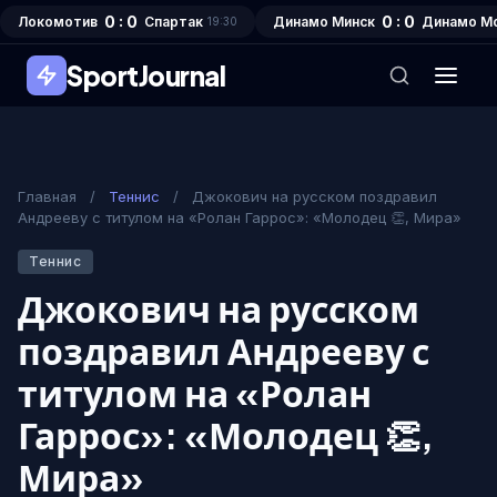
0 : 0
0 : 0
Локомотив
Спартак
Динамо Минск
Динамо М
19:30
SportJournal
Главная
/
Теннис
/
Джокович на русском поздравил
Андрееву с титулом на «Ролан Гаррос»: «Молодец 👏, Мира»
Теннис
Джокович на русском
поздравил Андрееву с
титулом на «Ролан
Гаррос»: «Молодец 👏,
Мира»