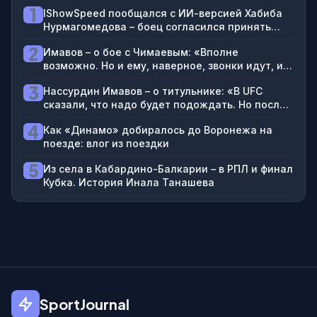
1
IShowSpeed пообщался с ИИ-версией Хабиба
Нурмагомедова – боец согласился принять
брата блогера на 2-3 года в Дагестане
2
Имавов – о бое с Чимаевым: «Вполне
возможно. Но и ему, наверное, звонки идут, и
мне: «Не надо между собой драться»
3
Нассурдин Имавов – о титульнике: «В UFC
сказали, что надо будет подождать. Но после
боя Чимаева и Стрикленда гарантирован бой
4
Как «Динамо» добиралось до Воронежа на
за пояс»
поезде: влог из поездки
5
Из села в Кабардино-Балкарии – в РПЛ и финал
Кубка. История Инала Танашева
SportJournal