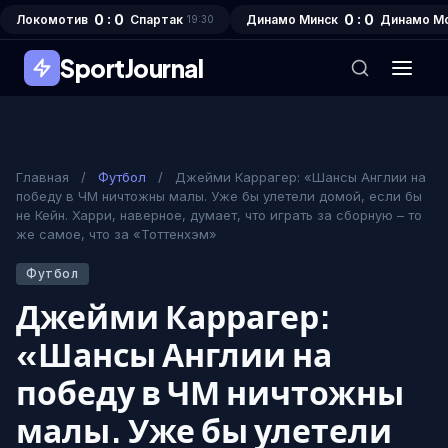
0 : 0
0 : 0
Локомотив
Спартак
Динамо Минск
Динамо М
19:30
SportJournal
Главная
/
Футбол
/
Джейми Каррагер: «Шансы Англии на
победу в ЧМ ничтожны малы. Уже бы улетели домой, если бы
не Кейн. Харри, наверное, думает, что играть за сборную – то
же самое, что за «Тоттенхэм»
Футбол
Джейми Каррагер:
«Шансы Англии на
победу в ЧМ ничтожны
малы. Уже бы улетели