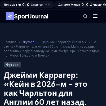
0 : 0
0 : 0
Локомотив
Спартак
Динамо Минск
Динамо М
19:30
SportJournal
Главная
/
Футбол
/
Джейми Каррагер: «Кейн в 2026-м –
это как Чарльтон для Англии 60 лет назад. Маяк надежды,
вселивший веру в победу на крупном турнире. Только рядом
нет Мура, Бэнкса или Болла»
Футбол
Джейми Каррагер:
«Кейн в 2026-м – это
как Чарльтон для
Англии 60 лет назад.