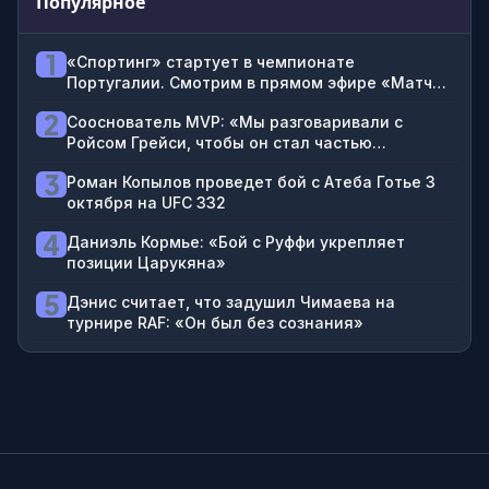
Популярное
1
«Спортинг» стартует в чемпионате
Португалии. Смотрим в прямом эфире «Матч
ТВ» на ВидеоСпортсе’‘
2
Сооснователь MVP: «Мы разговаривали с
Ройсом Грейси, чтобы он стал частью
тренировочного процесса Джейка Пола по
3
Роман Копылов проведет бой с Атеба Готье 3
джиу-джитсу»
октября на UFC 332
4
Даниэль Кормье: «Бой с Руффи укрепляет
позиции Царукяна»
5
Дэнис считает, что задушил Чимаева на
турнире RAF: «Он был без сознания»