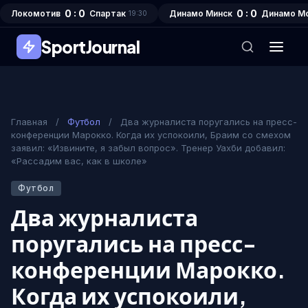
0 : 0
0 : 0
Локомотив
Спартак
Динамо Минск
Динамо М
19:30
SportJournal
Главная
/
Футбол
/
Два журналиста поругались на пресс-
конференции Марокко. Когда их успокоили, Браим со смехом
заявил: «Извините, я забыл вопрос». Тренер Уахби добавил:
«Рассадим вас, как в школе»
Футбол
Два журналиста
поругались на пресс-
конференции Марокко.
Когда их успокоили,