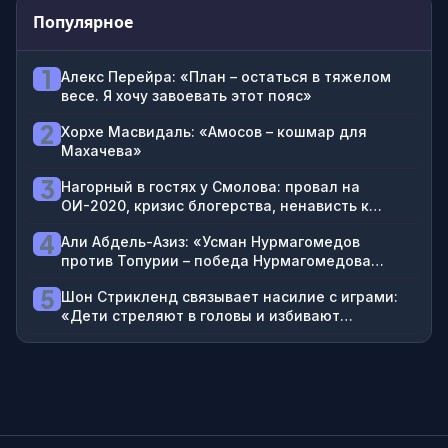
Популярное
1
Алекс Перейра: «План – остаться в тяжелом
весе. Я хочу завоевать этот пояс»
2
Хорхе Масвидаль: «Амосов – кошмар для
Махачева»
3
Нагорный в гостях у Смолова: провал на
ОИ-2020, кризис блогерства, ненависть к
футболистам
4
Али Абдель-Азиз: «Усман Нурмагомедов
против Топурии – победа Нурмагомедова
нокаутом хай-киком в третьем раунде»
5
Шон Стрикленд связывает насилие с играми:
«Дети стреляют в головы и избивают
проституток в GTA»