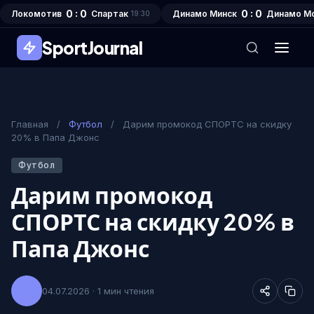
0 : 0
0 : 0
Локомотив
Спартак
Динамо Минск
Динамо М
19:30
SportJournal
Главная
/
Футбол
/
Дарим промокод СПОРТС на скидку
20% в Папа Джонс
Футбол
Дарим промокод
СПОРТС на скидку 20% в
Папа Джонс
04.07.2026 · 1 мин чтения