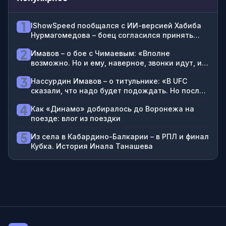
1
IShowSpeed пообщался с ИИ-версией Хабиба
Нурмагомедова – боец согласился принять
брата блогера на 2-3 года в Дагестане
2
Имавов – о бое с Чимаевым: «Вполне
возможно. Но и ему, наверное, звонки идут, и
мне: «Не надо между собой драться»
3
Нассурдин Имавов – о титульнике: «В UFC
сказали, что надо будет подождать. Но после
боя Чимаева и Стрикленда гарантирован бой
4
Как «Динамо» добиралось до Воронежа на
за пояс»
поезде: влог из поездки
5
Из села в Кабардино-Балкарии – в РПЛ и финал
Кубка. История Инала Танашева