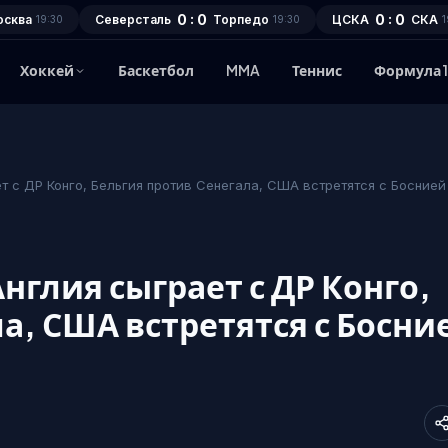
0 : 0
0 : 0
осква
Северсталь
Торпедо
ЦСКА
СКА
19:30
19:30
1
Хоккей
Баскетбол
MMA
Теннис
Формула 
ет с ДР Конго, Бельгия против Сенегала, США встретятся с Боснией
нглия сыграет с ДР Конго,
а, США встретятся с Босни