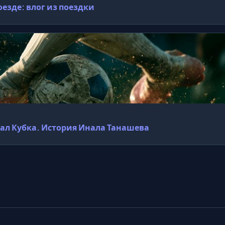
езде: влог из поездки
нал Кубка. История Инала Танашева