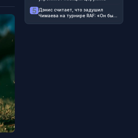
5
Дэнис считает, что задушил
Чимаева на турнире RAF: «Он был
без сознания»