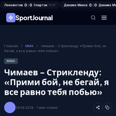
0 : 0
0 : 0
Локомотив
Спартак
Динамо Минск
Динамо М
19:30
SportJournal
Главная
/
MMA
/
Чимаев – Стрикленду: «Прими бой, не
бегай, я все равно тебя побью»
MMA
Чимаев – Стрикленду:
«Прими бой, не бегай, я
все равно тебя побью»
29.06.2026 · 1 мин чтения