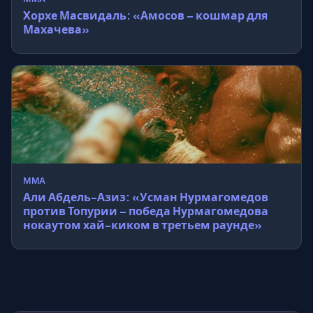
Хорхе Масвидаль: «Амосов – кошмар для
Махачева»
MMA
Али Абдель-Азиз: «Усман Нурмагомедов
против Топурии – победа Нурмагомедова
нокаутом хай-киком в третьем раунде»