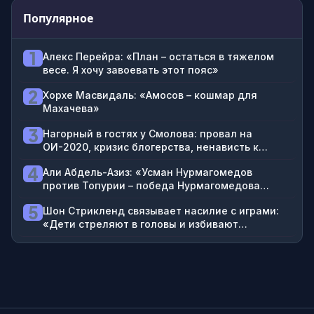
Популярное
1
Алекс Перейра: «План – остаться в тяжелом
весе. Я хочу завоевать этот пояс»
2
Хорхе Масвидаль: «Амосов – кошмар для
Махачева»
3
Нагорный в гостях у Смолова: провал на
ОИ-2020, кризис блогерства, ненависть к
футболистам
4
Али Абдель-Азиз: «Усман Нурмагомедов
против Топурии – победа Нурмагомедова
нокаутом хай-киком в третьем раунде»
5
Шон Стрикленд связывает насилие с играми:
«Дети стреляют в головы и избивают
проституток в GTA»