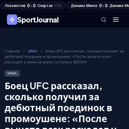
0 : 0
0 : 0
Локомотив
Спартак
Динамо Минск
Динамо М
19:30
SportJournal
Главная
/
MMA
/
Боец UFC рассказал, сколько получил за
дебютный поединок в промоушене: «После вычета всех
расходов у меня на руках осталось $6500»
MMA
Боец UFC рассказал,
сколько получил за
дебютный поединок в
промоушене: «После