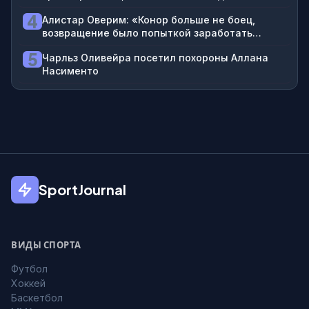
весе, Гейджи не стал бы чемпионом, Топурия,
4
Алистар Оверим: «Конор больше не боец,
возможно, не получил бы второй пояс»
возвращение было попыткой заработать
денег»
5
Чарльз Оливейра посетил похороны Аллана
Насименто
SportJournal
ВИДЫ СПОРТА
Футбол
Хоккей
Баскетбол