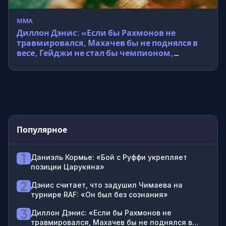
MMA
Диллон Дэнис: «Если бы Рахмонов не
травмировался, Махачев бы не поднялся в
весе, Гейджи не стал бы чемпионом,
Топурия, возможно, не получил бы второй
пояс»
Популярное
1
Даниэль Кормье: «Бой с Руффи укрепляет
позиции Царукяна»
2
Дэнис считает, что задушил Чимаева на
турнире RAF: «Он был без сознания»
3
Диллон Дэнис: «Если бы Рахмонов не
травмировался, Махачев бы не поднялся в