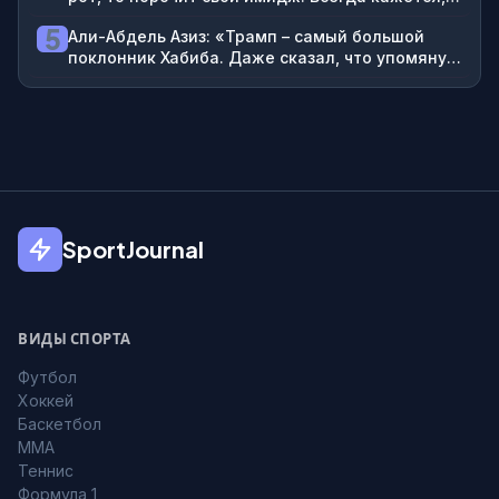
будто он пытается купить любовь»
5
Али-Абдель Азиз: «Трамп – самый большой
поклонник Хабиба. Даже сказал, что упомянул
его в своей книге»
SportJournal
ВИДЫ СПОРТА
Футбол
Хоккей
Баскетбол
MMA
Теннис
Формула 1