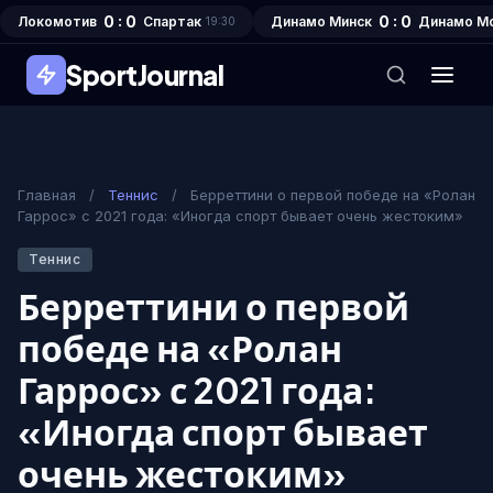
0 : 0
0 : 0
Локомотив
Спартак
Динамо Минск
Динамо М
19:30
SportJournal
Главная
/
Теннис
/
Берреттини о первой победе на «Ролан
Гаррос» с 2021 года: «Иногда спорт бывает очень жестоким»
Теннис
Берреттини о первой
победе на «Ролан
Гаррос» с 2021 года:
«Иногда спорт бывает
очень жестоким»