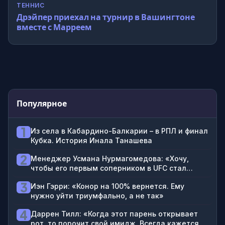
ТЕННИС
Дрэйпер приехал на турнир в Вашингтоне
вместе с Марреем
Популярное
1
Из села в Кабардино-Балкарии – в РПЛ и финал
Кубка. История Инала Танашева
2
Менеджер Усмана Нурмагомедова: «Хочу,
чтобы его первым соперником в UFC стал
Топурия»
3
Иэн Гэрри: «Конор на 100% вернется. Ему
нужно уйти триумфально, а не так»
4
Даррен Тилл: «Когда этот парень открывает
рот, то порочит свой имидж. Всегда кажется,