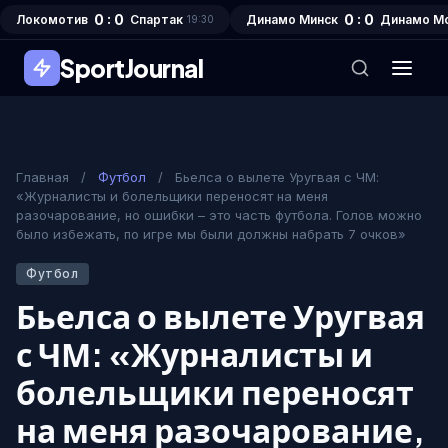
0 : 0
0 : 0
Локомотив
Спартак
Динамо Минск
Динамо М
19:30
SportJournal
Главная
/
Футбол
/
Бьелса о вылете Уругвая с ЧМ:
«Журналисты и болельщики переносят на меня
разочарование, но ошибки – это часть футбола. Голов можно
было избежать, по игре мы были должны набрать 7 очков»
Футбол
Бьелса о вылете Уругвая
с ЧМ: «Журналисты и
болельщики переносят
на меня разочарование,