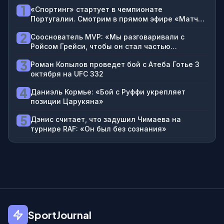
1
«Спортинг» стартует в чемпионате
Португалии. Смотрим в прямом эфире «Матч
ТВ» на ВидеоСпортсе’‘
2
Сооснователь MVP: «Мы разговаривали с
Ройсом Грейси, чтобы он стал частью
тренировочного процесса Джейка Пола по
3
Роман Копылов проведет бой с Атеба Готье 3
джиу-джитсу»
октября на UFC 332
4
Даниэль Кормье: «Бой с Руффи укрепляет
позиции Царукяна»
5
Дэнис считает, что задушил Чимаева на
турнире RAF: «Он был без сознания»
SportJournal