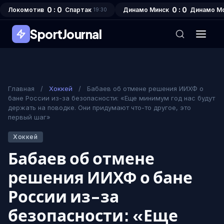
0 : 0
0 : 0
Локомотив
Спартак
Динамо Минск
Динамо М
19:30
SportJournal
Главная
/
Хоккей
/
Бабаев об отмене решения ИИХФ о
бане России из-за безопасности: «Еще минимум год нас будут
держать на поводке. Они придумают что-то другое, это
первый шаг»
Хоккей
Бабаев об отмене
решения ИИХФ о бане
России из-за
безопасности: «Еще