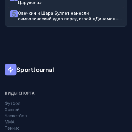
Царукяна»
5
Овечкин и Шара Буллет нанесли
символический удар перед игрой «Динамо» –
«Динамо» Махачкала в РПЛ. Матч посвящен
дагестанской культуре и московскому образу
жизни
SportJournal
ВИДЫ СПОРТА
Футбол
Хоккей
Баскетбол
MMA
Теннис