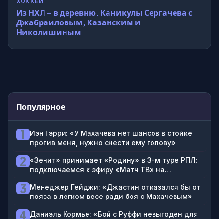
ХОККЕЙ
Из НХЛ – в деревню. Каникулы Сергачева с
Джабраиловым, Казанским и
Николишиным
Популярное
1
Иэн Гэрри: «У Махачева нет шансов в стойке
против меня, нужно снести ему голову»
2
«Зенит» принимает «Родину» в 3-м туре РПЛ:
подключаемся к эфиру «Матч ТВ» на
ВидеоСпортсе’’
3
Менеджер Гейджи: «Джастин отказался бы от
пояса в легком весе ради боя с Махачевым»
4
Даниэль Кормье: «Бой с Руффи невыгоден для