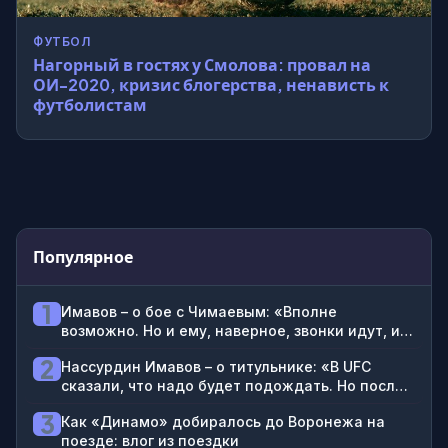
ФУТБОЛ
Нагорный в гостях у Смолова: провал на
ОИ-2020, кризис блогерства, ненависть к
футболистам
Популярное
1
Имавов – о бое с Чимаевым: «Вполне
возможно. Но и ему, наверное, звонки идут, и
мне: «Не надо между собой драться»
2
Нассурдин Имавов – о титульнике: «В UFC
сказали, что надо будет подождать. Но после
боя Чимаева и Стрикленда гарантирован бой
3
Как «Динамо» добиралось до Воронежа на
за пояс»
поезде: влог из поездки